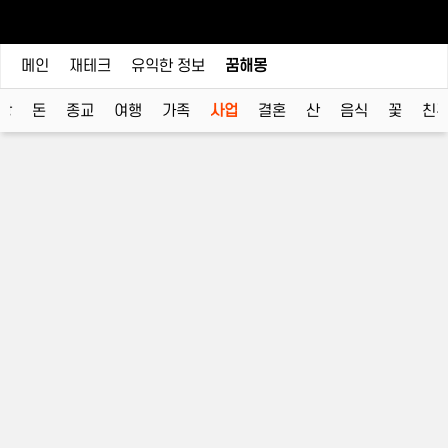
메인
재테크
유익한 정보
꿈해몽
랑
돈
종교
여행
가족
사업
결혼
산
음식
꽃
친