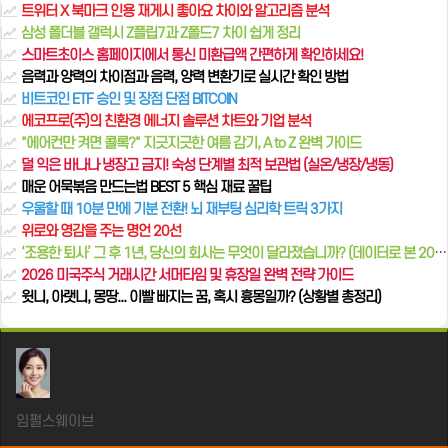
트위터 X 북마크 인용 재게시 좋아요 차이와 알고리즘 분석
삼성 폴더블 갤럭시 Z플립7과 Z폴드7 차이 쉽게 정리
스마트초이스 홈페이지에서 통신 미환급액 간편하게 확인하세요!
음력과 양력의 차이점과 음력, 양력 변환기로 실시간 확인 방법
비트코인 ETF 승인 및 장점 단점 BITCOIN
에코프로(주)의 친환경 에너지 솔루션 차트와 기업 분석
"에어컨만 켜면 콜록?" 지긋지긋한 여름 감기, A to Z 완벽 가이드
덜 익은 바나나 냉장고 금지! 숙성 단계별 최적 보관법 (실온/냉장/냉동)
매운 어묵볶음 만드는법 BEST 5 핵심 재료 꿀팁
우울할 때 10분 만에 기분 전환! 뇌 재부팅 심리학 트릭 3가지
위로와 영감을 주는 명언 20선
‘조용한 퇴사’ 그 후 1년, 당신의 회사는 무엇이 달라졌습니까? (데이터로 본 2025년 직장 리포트)
2026 미국주식 거래시간 서머타임 및 휴장일 완벽 전략 가이드
윗니, 아랫니, 몽땅... 이빨 빠지는 꿈, 혹시 흉몽일까? (상황별 총정리)
임펄스웨이브