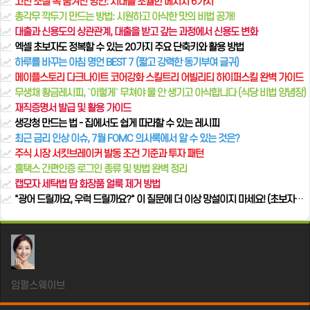
고전 소설 속 숨겨진 명언: 시대를 초월한 메시지 6가지
총각무 깍두기 만드는 방법: 시원하고 아삭한 맛의 비법 공개!
대출과 신용도의 상관관계, 대출을 받고 갚는 과정에서 신용도 변화
엑셀 초보자도 정복할 수 있는 20가지 주요 단축키와 활용 방법
하루를 바꾸는 아침 명언 BEST 7 (짧고 강력한 동기부여 글귀)
메이플스토리 다크나이트 코어강화 스킬트리 어빌리티 하이퍼스킬 완벽 가이드
무생채 황금레시피, `이렇게` 무쳐야 물 안 생기고 아삭합니다 (식당 비법 양념장)
재직증명서 발급 및 활용 가이드
생강청 만드는 법 - 집에서도 쉽게 따라할 수 있는 레시피
최근 금리 인상 이슈, 7월 FOMC 의사록에서 알 수 있는 것은?
주식 시장 서킷브레이커 발동 조건 기준과 투자 패턴
홈택스 간편인증 로그인 종류 및 방법 완벽 정리
캡모자 세탁법 땀 화장품 얼룩 제거 방법
"광어 드릴까요, 우럭 드릴까요?" 이 질문에 더 이상 망설이지 마세요! (초보자를 위한 설명)
임펄스웨이브