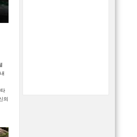
낼
 내
나타
당신의