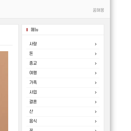
꿈해몽
메뉴
사랑
돈
종교
여행
가족
사업
결혼
산
음식
꽃