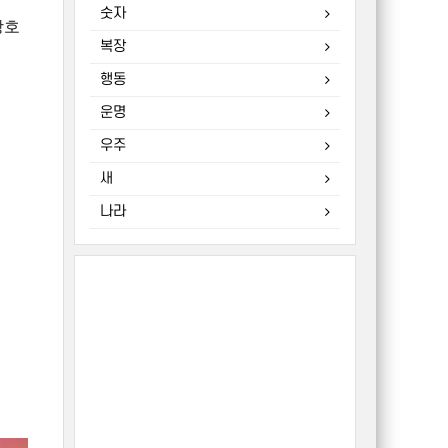
숫자
상호
복장
행동
운명
우주
새
나라