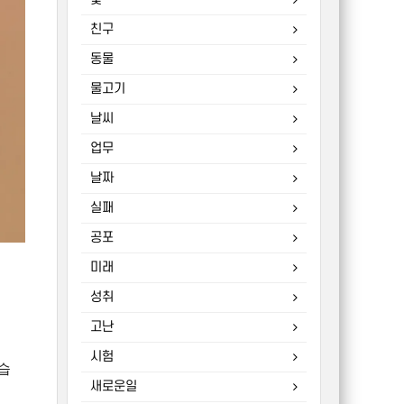
친구
동물
물고기
날씨
업무
날짜
실패
공포
미래
성취
고난
시험
습
새로운일