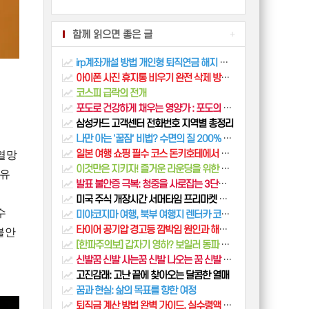
함께 읽으면 좋은 글
+
irp계좌개설 방법 개인형 퇴직연금 해지 수령 총정리
아이폰 사진 휴지통 비우기 완전 삭제 방법 2026 최신판
코스피 급락의 전개
포도로 건강하게 채우는 영양가 : 포도의 영양소와 건강 효과
삼성카드 고객센터 전화번호 지역별 총정리
나만 아는 '꿀잠' 비법? 수면의 질 200% 올리기
열망
일본 여행 쇼핑 필수 코스 돈키호테에서 꼭 사야 할 것 화장품부터 위스키
이것만은 지키자! 즐거운 라운딩을 위한 필수 골프 에티켓과 매너
자유
발표 불안증 극복: 청중을 사로잡는 3단계 실전 팁
미국 주식 개장시간 서머타임 프리마켓 완벽 정리
수
미야코지마 여행, 북부 여행지 렌터카 코스 추천
불안
타이어 공기압 경고등 깜박임 원인과 해결 방법
[한파주의보] 갑자기 영하? 보일러 동파 방지, 3겹 옷 입기 (겨울철 필수팁)
신발꿈 신발 사는꿈 신발 나오는 꿈 신발 벗는 해몽
고진감래: 고난 끝에 찾아오는 달콤한 열매
꿈과 현실: 삶의 목표를 향한 여정
퇴직금 계산 방법 완벽 가이드, 실수령액 미리보기