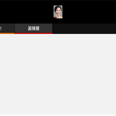
보
꿈해몽