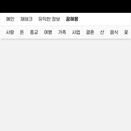
메인
재테크
유익한 정보
꿈해몽
사랑
돈
종교
여행
가족
사업
결혼
산
음식
꽃