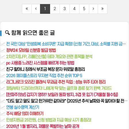
1
2
3
4
5
🔍 함께 읽으면 좋은 글
전 국민 대상 '민생회복 소비쿠폰' 지급 확정! (신청 기간, 대상, 소득별 지원 금액 완벽 가이드)
정부24 모바일 신분증 발급 방법
2차전지(LFP, 리튬인산철) 테마 개요와 관련 종목들 분석
pc 사용중 느려진 시스템을 빠르게 하는 방법
친구 할머니 장례식 부조금 복장 문자 위로말 총정리
2026 메이플스토리 무자본 직업 추천 순위 TOP 5
라그나로크 오리진 클래식 무과금 추천 직업 : 성능 위주 티어 정리
퍼팅부터 드라이브까지! 나에게 딱 맞는 골프채 종류 찾기 완벽 가이드
[한파주의보] 갑자기 영하? 보일러 동파 방지, 3겹 옷 입기 (겨울철 필수팁)
"더도 말고 덜도 말고 한가위만 같아라!" (2025년 추석 날짜와 꼭 알아야 할 전통 풍습)
연봉 실수령액 계산기
주식 배당 의미 이해하기
민생지원금 25만원, 신청 방법과 지급 예상 시기 총정리!
2026년 1월 별자리, 재물운 폭발하는 날짜 공개