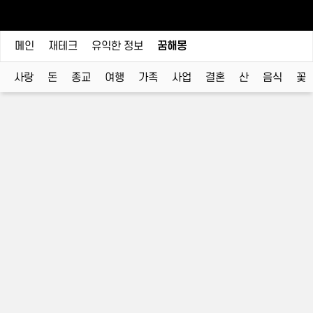
메인
재테크
유익한 정보
꿈해몽
사랑
돈
종교
여행
가족
사업
결혼
산
음식
꽃