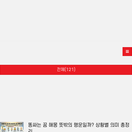
전체(121)
똥싸는 꿈 해몽 뜻밖의 행운일까? 상황별 의미 총정
리