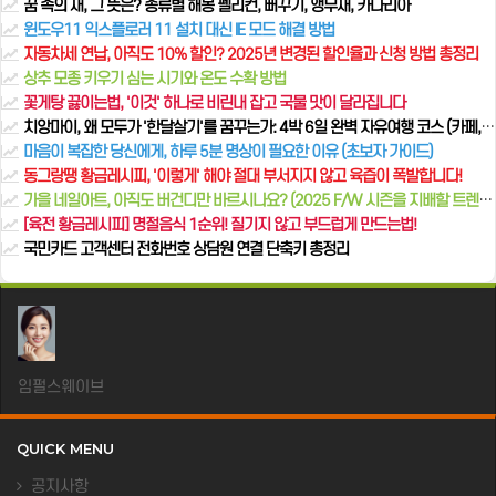
꿈 속의 새, 그 뜻은? 종류별 해몽 펠리컨, 뻐꾸기, 앵무새, 카나리아
윈도우11 익스플로러 11 설치 대신 IE 모드 해결 방법
자동차세 연납, 아직도 10% 할인? 2025년 변경된 할인율과 신청 방법 총정리
상추 모종 키우기 심는 시기와 온도 수확 방법
꽃게탕 끓이는법, '이것' 하나로 비린내 잡고 국물 맛이 달라집니다
치앙마이, 왜 모두가 '한달살기'를 꿈꾸는가: 4박 6일 완벽 자유여행 코스 (카페, 힐링, 감성 총정리)
마음이 복잡한 당신에게, 하루 5분 명상이 필요한 이유 (초보자 가이드)
동그랑땡 황금레시피, '이렇게' 해야 절대 부서지지 않고 육즙이 폭발합니다!
가을 네일아트, 아직도 버건디만 바르시나요? (2025 F/W 시즌을 지배할 트렌드 컬러 5가지)
[육전 황금레시피] 명절음식 1순위! 질기지 않고 부드럽게 만드는법!
국민카드 고객센터 전화번호 상담원 연결 단축키 총정리
임펄스웨이브
QUICK MENU
공지사항