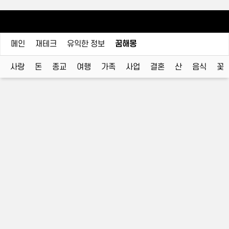
메인
재테크
유익한 정보
꿈해몽
사랑
돈
종교
여행
가족
사업
결혼
산
음식
꽃