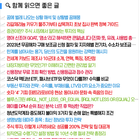
🔍 함께 읽으면 좋은 글
꿈에 벌레 나오는 상황 해석 및 상황별 꿈해몽
리갈제라늄 키우기 물주기부터 삽목까지 초보 집사 완벽 정복 가이드
증권이란? 주식 시장에서 알아보는 투자의 핵심
영어 신조어 GOAT, '염소'라고 해석하면 큰일납니다 (진짜 뜻, 유래, 사용법 총정리)
2023년 무공해차 구매 보조금 신청 절차 및 지자체별 전기차, 수소차 보조금 확인하기
한계를 넘어서는 용기, 당신의 도전을 응원하는 강력한 메시지
전세계 키보드 제조사 10군데 소개, 연혁, 특징, 장단점
내장지방이란 무엇인가? 이해하고 간편한 관리법 알기
신용정보 무료 조회 확인 방법, 신용등급과 점수 관리
코스닥 액티브 ETF, 패시브 ETF와 무엇이 다를까? 수익률 비교
부동산 투자와 전략 : 수익률, 부채비율, LTV와 DTI 요소가 중요한 이유
숫자 '4' 기피 (테트라포비아) 현상: 동아시아 문화 속 죽음의 미신
블루스크린 ​#IRQL_NOT_LESS_OR_EQUAL (IRQL NOT LESS OR EQUAL) 오류 해결방법
메이플 DPM 순위 최신 분석: 너프 후 떡상한 직업은?
청년도약계좌 중도해지 불이익 3가지 및 손해 없는 특별해지 조건
생명보험 테마주 종목 : 최신 정보와 투자 전략
주식 투자, 이렇게 시작하세요: 성공률 200% 전략 및 팁 대공개
퇴직연금 수령기간 설정 방법 및 10년 수령 절세 전략 총정리