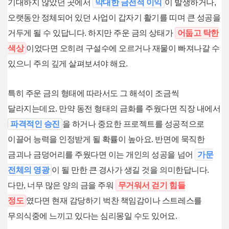
기대하지 않았던 곳에서
막대한 금전적 이익
이 발생하거나,
오랫동안 정체되어 있던 사업이 갑자기 활기를 띠며 큰 성공을
거두게 될 수 있답니다. 하지만 주운 금의 상태가
어둡고 탁한
색상
이었다면 오히려 구설수에 오르거나 재물이 빠져나갈 수
있으니 주의 깊게 살펴보셔야 해요.
특히 주운 금의 형태에 따라서도 그 해석이 조금씩
달라지는데요. 만약 동전 형태의 금화를 주웠다면 직장 내에서
파격적인 승진
을 하거나 중요한 프로젝트를 성공적으로
이끌어 능력을 인정받게 될 확률이 높아요. 반면에 묵직한
금괴나 금덩어리를 주웠다면 이는 개인의 성공을 넘어
가문
전체의 영광
이 될 만한 큰 경사가 생길 것을 의미한답니다.
다만, 너무 많은 양의 금을 주워
무거워서 걷기 힘들
정도
였다면 현재 감당하기 벅찬 책임감이나 스트레스를
무의식중에 느끼고 있다는 심리몽일 수도 있어요.