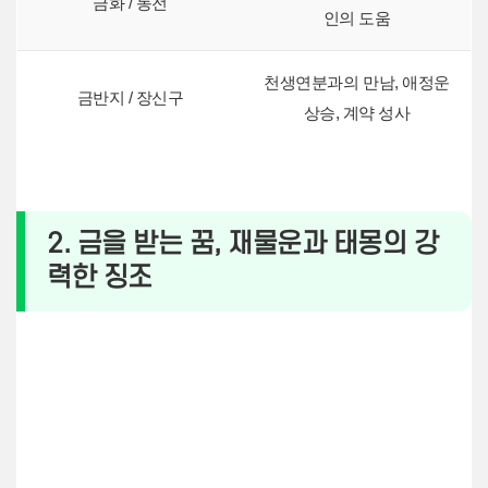
금화 / 동전
인의 도움
천생연분과의 만남, 애정운
금반지 / 장신구
상승, 계약 성사
2. 금을 받는 꿈, 재물운과 태몽의 강
력한 징조