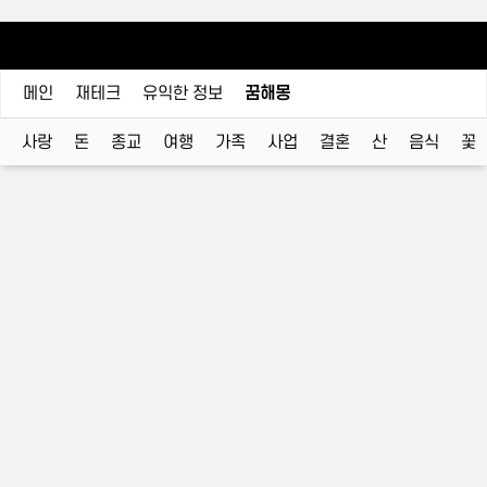
메인
재테크
유익한 정보
꿈해몽
사랑
돈
종교
여행
가족
사업
결혼
산
음식
꽃