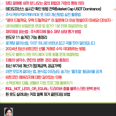
양띠 꿈해몽 새끼 양 나오는 꿈의 화합과 가정의 평화 의미
테더도미넌스 실시간 확인 방법 전략(Market Cap USDT Dominance)
+1
주식 PER PSR PBR ROE 뜻 의미 계산방법 실전 활용법
"광어 드릴까요, 우럭 드릴까요?" 이 질문에 더 이상 망설이지 마세요! (초보자를 위한 설명)
네이버페이 비밀번호 변경 및 찾기? 1분 만에 재설정하는 법
재무제표 읽는법 : 주식투자에 필수 재무 상태 평가 방법
윈도우 11 숨겨진 기능 총정리
꽃게탕 끓이는법, '이것' 하나로 비린내 잡고 국물 맛이 달라집니다
2024년 최신! 비트코인 선물 거래로 수익 극대화하는 방법
윈도우 블루스크린 하드웨어 오류 충돌 문제 해결방법
자동차 냉각수, 엔진의 생명! ️ 관리 꿀팁 총정리
최신 부가세 계산기 (합계금액, 공급가액)
라면 맛있게 끓이는 법, 분식집 이모님도 숨기는 '물조절' 황금비율 공개
비트코인 레버리지에 대한 깊이있는 이해
소액생계비 대출, 생활비 지원 프로그램 활용하기
IRQL_NOT_LESS_OR_EQUAL: 드라이버 충돌 블루스크린 완벽 분석
흰 옷도 살려내는 커피 얼룩 제거 골든타임 비법