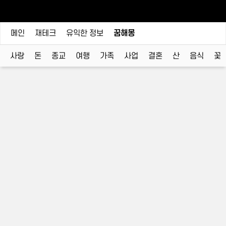
메인
재테크
유익한 정보
꿈해몽
사랑
돈
종교
여행
가족
사업
결혼
산
음식
꽃