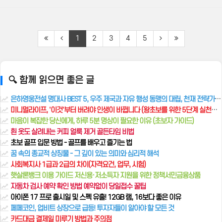
1
2
3
4
5
🔍 함께 읽으면 좋은 글
은하영웅전설 명대사 BEST 5, 우주 제국과 자유 행성 동맹의 대립, 천재 전략가들의 전쟁
미니멀라이프, '이것'부터 버려야 인생이 바뀝니다 (왕초보를 위한 5단계 실천법, 버리기 노하우 총정리)
마음이 복잡한 당신에게, 하루 5분 명상이 필요한 이유 (초보자 가이드)
흰 옷도 살려내는 커피 얼룩 제거 골든타임 비법
초보 골프 입문 방법 - 골프를 배우고 즐기는 법
꿈 속의 종교적 상징물 - 그 깊이 있는 의미와 심리적 해석
사회복지사 1급과 2급의 차이(자격요건, 업무, 시험)
햇살론뱅크 이용 가이드 저신용·저소득자 지원을 위한 정책서민금융상품
자동차 검사 예약 확인 방법 예약없이 당일접수 꿀팁
아이폰 17 프로 출시일 및 스펙 유출! 12GB 램, 16보다 좋은 이유
페페코인, 업비트 상장으로 급등! 투자자들이 알아야 할 모든 것
카드대금 결제일 미루기 방법과 주의점