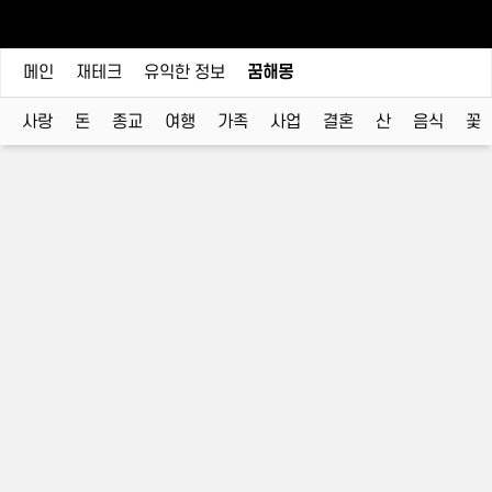
메인
재테크
유익한 정보
꿈해몽
사랑
돈
종교
여행
가족
사업
결혼
산
음식
꽃