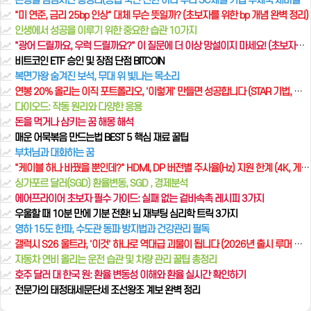
은행별 점검시간 총정리(농협 국민 신한 하나 우리 SC제일 기업 우체국 새마을금고 카카오뱅크)
"미 연준, 금리 25bp 인상" 대체 무슨 뜻일까? (초보자를 위한 bp 개념 완벽 정리)
인생에서 성공을 이루기 위한 중요한 습관 10가지
"광어 드릴까요, 우럭 드릴까요?" 이 질문에 더 이상 망설이지 마세요! (초보자를 위한 설명)
비트코인 ETF 승인 및 장점 단점 BITCOIN
복면가왕 숨겨진 보석, 무대 위 빛나는 목소리
연봉 20% 올리는 이직 포트폴리오, '이렇게' 만들면 성공합니다 (STAR 기법, 성과 정량화)
다이오드: 작동 원리와 다양한 응용
돈을 먹거나 삼키는 꿈 해몽 해석
매운 어묵볶음 만드는법 BEST 5 핵심 재료 꿀팁
부처님과 대화하는 꿈
"케이블 하나 바꿨을 뿐인데?" HDMI, DP 버전별 주사율(Hz) 지원 한계 (4K, 게이밍 모니터 필독)
싱가포르 달러(SGD) 환율변동, SGD , 경제분석
에어프라이어 초보자 필수 가이드: 실패 없는 겉바속촉 레시피 3가지
우울할 때 10분 만에 기분 전환! 뇌 재부팅 심리학 트릭 3가지
영하 15도 한파, 수도관 동파 방지법과 건강관리 필독
갤럭시 S26 울트라, '이것' 하나로 역대급 괴물이 됩니다 (2026년 출시 루머 총정리)
자동차 연비 올리는 운전 습관 및 차량 관리 꿀팁 총정리
호주 달러 대 한국 원: 환율 변동성 이해와 환율 실시간 확인하기
전문가의 태정태세문단세 조선왕조 계보 완벽 정리