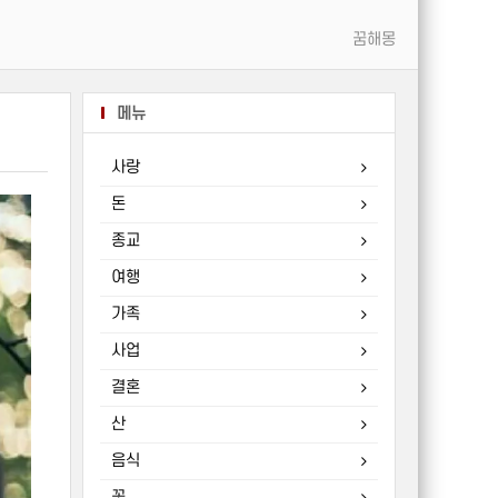
꿈해몽
메뉴
사랑
돈
종교
여행
가족
사업
결혼
산
음식
꽃