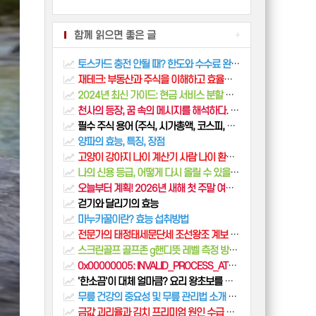
함께 읽으면 좋은 글
+
토스카드 충전 안될 때? 한도와 수수료 완벽 정리
재테크: 부동산과 주식을 이해하고 효율적으로 투자하는 방법
2024년 최신 가이드: 현금 서비스 분할 상환으로 금융 부담 줄이기
천사의 등장, 꿈 속의 메시지를 해석하다. 천사가 나타나는 꿈의 해석에 대한 심도 있는 탐구 해몽
필수 주식 용어 (주식, 시가총액, 코스피, 코스닥, 우선주, 보통주, 단타, 성장주, 가치주, DR)
양파의 효능, 특징, 장점
고양이 강아지 나이 계산기 사람 나이 환산표
나의 신용 등급, 어떻게 다시 올릴 수 있을까? 신용 회복 가이드
오늘부터 계획! 2026년 새해 첫 주말 여행지 BEST 5
걷기와 달리기의 효능
마누카꿀이란? 효능 섭취방법
전문가의 태정태세문단세 조선왕조 계보 완벽 정리
스크린골프 골프존 g핸디뜻 레벨 측정 방법 올리는 노하우
0x00000005: INVALID_PROCESS_ATTACH_ATTEMPT 블루스크린 오류 해결 가이드
'한소끔'이 대체 얼마큼? 요리 왕초보를 위한 필수 용어 완벽 가이드 (계량법, 썰기법, 조리법)
무릎 건강의 중요성 및 무릎 관리법 소개 도움이 되는 음식
금값 괴리율과 김치 프리미엄 원인 수급 환율 투자심리 분석