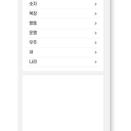
숫자
복장
행동
운명
우주
새
나라