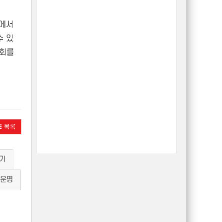
삶에서
수 있
기회를
목록
기
운명