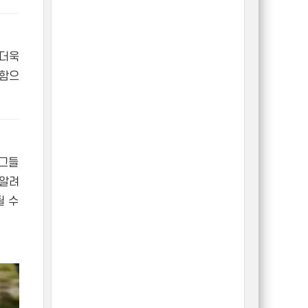
 더욱
해함으
 그들
 알려
될 수