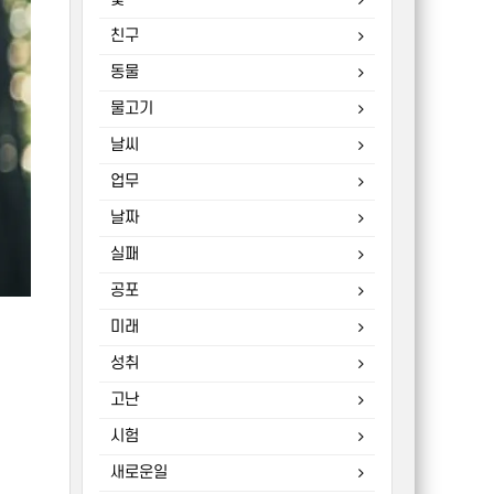
친구
동물
물고기
날씨
업무
날짜
실패
공포
미래
성취
고난
시험
새로운일