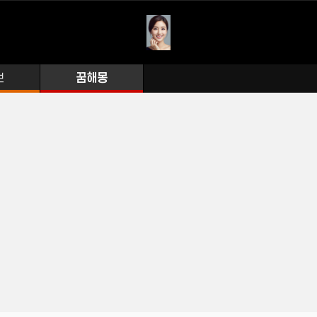
보
꿈해몽