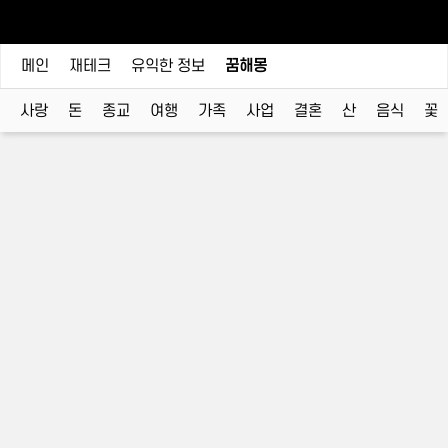
메인
재테크
유익한 정보
꿈해몽
사랑
돈
종교
여행
가족
사업
결혼
산
음식
꽃