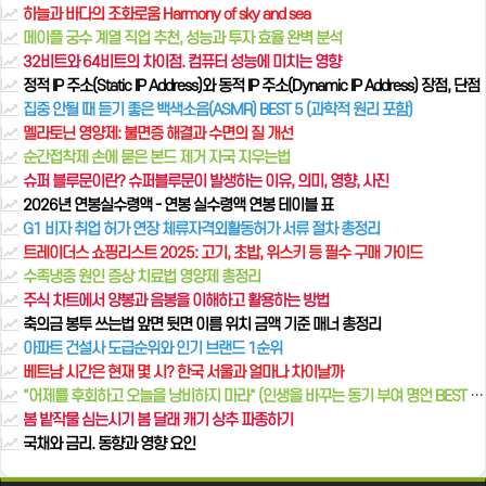
하늘과 바다의 조화로움 Harmony of sky and sea
메이플 궁수 계열 직업 추천, 성능과 투자 효율 완벽 분석
32비트와 64비트의 차이점. 컴퓨터 성능에 미치는 영향
정적 IP 주소(Static IP Address)와 동적 IP 주소(Dynamic IP Address) 장점, 단점
집중 안될 때 듣기 좋은 백색소음(ASMR) BEST 5 (과학적 원리 포함)
멜라토닌 영양제: 불면증 해결과 수면의 질 개선
순간접착제 손에 묻은 본드 제거 자국 지우는법
슈퍼 블루문이란? 슈퍼블루문이 발생하는 이유, 의미, 영향, 사진
2026년 연봉실수령액 - 연봉 실수령액 연봉 테이블 표
G1 비자 취업 허가 연장 체류자격외활동허가 서류 절차 총정리
트레이더스 쇼핑리스트 2025: 고기, 초밥, 위스키 등 필수 구매 가이드
수족냉증 원인 증상 치료법 영양제 총정리
주식 차트에서 양봉과 음봉을 이해하고 활용하는 방법
축의금 봉투 쓰는법 앞면 뒷면 이름 위치 금액 기준 매너 총정리
아파트 건설사 도급순위와 인기 브랜드 1순위
베트남 시간은 현재 몇 시? 한국 서울과 얼마나 차이날까
"어제를 후회하고 오늘을 낭비하지 마라" (인생을 바꾸는 동기 부여 명언 BEST 10)
봄 밭작물 심는시기 봄 달래 캐기 상추 파종하기
국채와 금리. 동향과 영향 요인