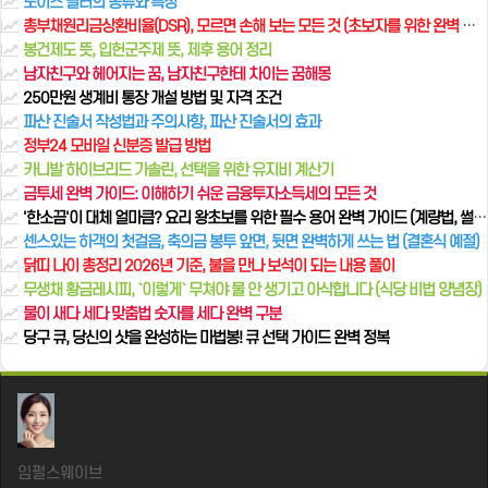
노이즈 필터의 종류와 특징
총부채원리금상환비율(DSR), 모르면 손해 보는 모든 것 (초보자를 위한 완벽 가이드)
봉건제도 뜻, 입헌군주제 뜻, 제후 용어 정리
남자친구와 헤어지는 꿈, 남자친구한테 차이는 꿈해몽
250만원 생계비 통장 개설 방법 및 자격 조건
파산 진술서 작성법과 주의사항, 파산 진술서의 효과
정부24 모바일 신분증 발급 방법
카니발 하이브리드 가솔린, 선택을 위한 유지비 계산기
금투세 완벽 가이드: 이해하기 쉬운 금융투자소득세의 모든 것
'한소끔'이 대체 얼마큼? 요리 왕초보를 위한 필수 용어 완벽 가이드 (계량법, 썰기법, 조리법)
센스있는 하객의 첫걸음, 축의금 봉투 앞면, 뒷면 완벽하게 쓰는 법 (결혼식 예절)
닭띠 나이 총정리 2026년 기준, 불을 만나 보석이 되는 내용 풀이
무생채 황금레시피, `이렇게` 무쳐야 물 안 생기고 아삭합니다 (식당 비법 양념장)
물이 새다 세다 맞춤법 숫자를 세다 완벽 구분
당구 큐, 당신의 샷을 완성하는 마법봉! 큐 선택 가이드 완벽 정복
임펄스웨이브