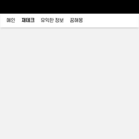
메인
재테크
유익한 정보
꿈해몽