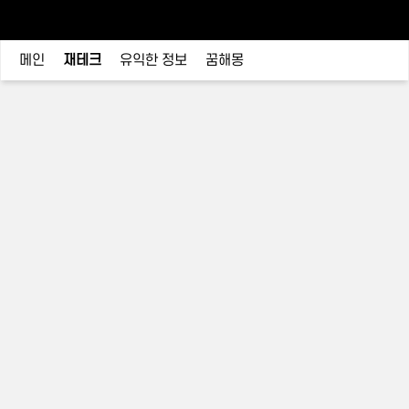
메인
재테크
유익한 정보
꿈해몽