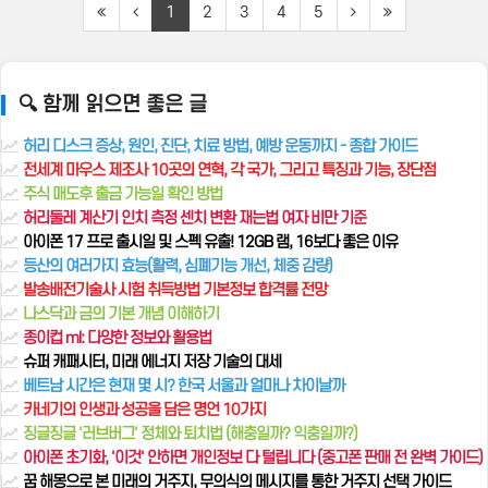
1
2
3
4
5
🔍 함께 읽으면 좋은 글
허리 디스크 증상, 원인, 진단, 치료 방법, 예방 운동까지 - 종합 가이드
전세계 마우스 제조사 10곳의 연혁, 각 국가, 그리고 특징과 기능, 장단점
주식 매도후 출금 가능일 확인 방법
허리둘레 계산기 인치 측정 센치 변환 재는법 여자 비만 기준
아이폰 17 프로 출시일 및 스펙 유출! 12GB 램, 16보다 좋은 이유
등산의 여러가지 효능(활력, 심폐기능 개선, 체중 감량)
발송배전기술사 시험 취득방법 기본정보 합격률 전망
나스닥과 금의 기본 개념 이해하기
종이컵 ml: 다양한 정보와 활용법
슈퍼 캐패시터, 미래 에너지 저장 기술의 대세
베트남 시간은 현재 몇 시? 한국 서울과 얼마나 차이날까
카네기의 인생과 성공을 담은 명언 10가지
징글징글 '러브버그' 정체와 퇴치법 (해충일까? 익충일까?)
아이폰 초기화, '이것' 안하면 개인정보 다 털립니다 (중고폰 판매 전 완벽 가이드)
꿈 해몽으로 본 미래의 거주지, 무의식의 메시지를 통한 거주지 선택 가이드