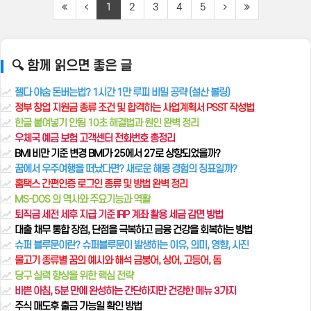
1
2
3
4
5
🔍 함께 읽으면 좋은 글
젤다 야숨 돈버는법? 1시간 1만 루피 비밀 공략 (설산 볼링)
정부 창업 지원금 종류 조건 및 합격하는 사업계획서 PSST 작성법
한글 붙여넣기 안됨 10초 해결법과 원인 완벽 정리
우체국 예금 보험 고객센터 전화번호 총정리
BMI 비만 기준 변경 BMI가 25에서 27로 상향되었을까?
꿈에서 우주여행을 떠났다면? 새로운 해몽 경험의 징표일까?
홈택스 간편인증 로그인 종류 및 방법 완벽 정리
MS-DOS 의 역사와 주요기능과 역활
퇴직금 세전 세후 지급 기준 IRP 계좌 활용 세금 감면 방법
대출 채무 통합 장점, 단점을 극복하고 금융 건강을 회복하는 방법
슈퍼 블루문이란? 슈퍼블루문이 발생하는 이유, 의미, 영향, 사진
물고기 종류별 꿈의 예시와 해석 금붕어, 상어, 고등어, 돔
당구 실력 향상을 위한 핵심 전략
바쁜 아침, 5분 만에 완성하는 간단하지만 건강한 메뉴 3가지
주식 매도후 출금 가능일 확인 방법