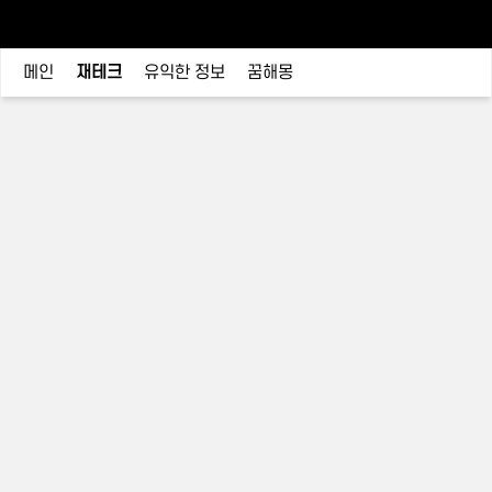
메인
재테크
유익한 정보
꿈해몽