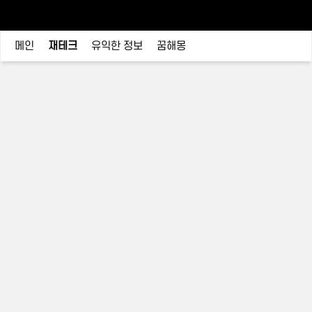
메인
재테크
유익한 정보
꿈해몽