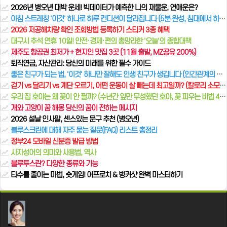
2026년 병오년 대박 운세! 빅데이터가 예측한 나의 재물운, 연애운은?
아침 스트레칭 '이것' 하나로 하루 컨디션이 달라집니다 (5분 완성, 침대에서 하는 초간단 루틴)
2026 저공해차량 확인 조회방법 등록하기 스티커 3종 혜택
대구시 추석 연휴 10일! 안전·경제·편의 총망라한 '오늘'의 종합대책
제주도 항공권 최저가 + 현지인 맛집 3곳 (11월 출발, MZ공유 200%)
퇴직연금, 자산관리: 당신의 미래를 위한 필수 가이드
좋은 친구가 되는 법, '이것' 하나만 잘해도 인생 친구가 생깁니다 (인간관계의 비밀)
걷기 vs 달리기 vs 계단 오르기, 어떤 운동이 살 빼는데 최고일까? (칼로리 소모, 효과 전격 비교)
우리 집 호야는 왜 꽃이 안 필까? (수년간 잎만 무성했던 호야, 꽃 피우는 비법 4가지)
개와 고양이 꿈 해몽 당신의 꿈이 전하는 메시지
2026 설날 인사말, 센스있는 문구 추천 (병오년)
블루스크린에 대해 자주 묻는 질문(FAQ) 리스트 총정리
정부24 모바일 신분증 발급 방법
사자성어의 의미와 사용법, 역사
블루투스란? 다양한 종류와 기능
타수를 줄이는 마법, 숏게임! 어프로치 & 벙커샷 완벽 마스터하기