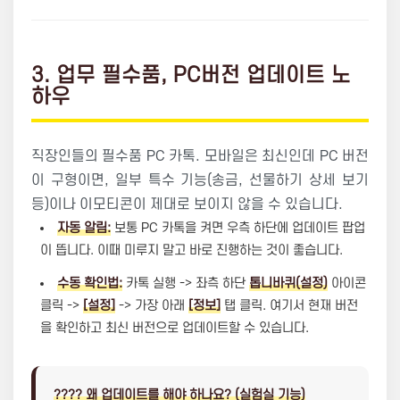
3. 업무 필수품, PC버전 업데이트 노
하우
직장인들의 필수품 PC 카톡. 모바일은 최신인데 PC 버전
이 구형이면, 일부 특수 기능(송금, 선물하기 상세 보기
등)이나 이모티콘이 제대로 보이지 않을 수 있습니다.
자동 알림:
보통 PC 카톡을 켜면 우측 하단에 업데이트 팝업
이 뜹니다. 이때 미루지 말고 바로 진행하는 것이 좋습니다.
수동 확인법:
카톡 실행 -> 좌측 하단
톱니바퀴(설정)
아이콘
클릭 ->
[설정]
-> 가장 아래
[정보]
탭 클릭. 여기서 현재 버전
을 확인하고 최신 버전으로 업데이트할 수 있습니다.
???? 왜 업데이트를 해야 하나요? (실험실 기능)