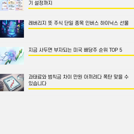
기 설정까지
레버리지 뜻 주식 단일 종목 인버스 하이닉스 선물
지금 사두면 부자되는 미국 배당주 순위 TOP 5
과태료와 범칙금 차이 만원 아끼려다 폭탄 맞을 수
있습니다