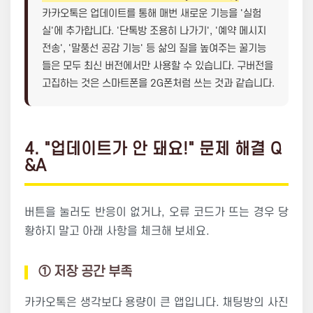
카카오톡은 업데이트를 통해 매번 새로운 기능을 '실험
실'에 추가합니다. '단톡방 조용히 나가기', '예약 메시지
전송', '말풍선 공감 기능' 등 삶의 질을 높여주는 꿀기능
들은 모두 최신 버전에서만 사용할 수 있습니다. 구버전을
고집하는 것은 스마트폰을 2G폰처럼 쓰는 것과 같습니다.
4. "업데이트가 안 돼요!" 문제 해결 Q
&A
버튼을 눌러도 반응이 없거나, 오류 코드가 뜨는 경우 당
황하지 말고 아래 사항을 체크해 보세요.
① 저장 공간 부족
카카오톡은 생각보다 용량이 큰 앱입니다. 채팅방의 사진