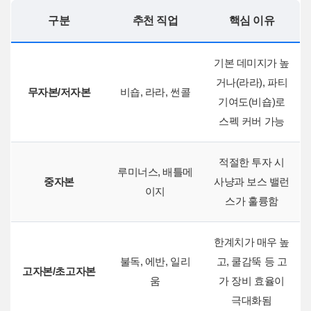
구분
추천 직업
핵심 이유
기본 데미지가 높
거나(라라), 파티
무자본/저자본
비숍, 라라, 썬콜
기여도(비숍)로
스펙 커버 가능
적절한 투자 시
루미너스, 배틀메
중자본
사냥과 보스 밸런
이지
스가 훌륭함
한계치가 매우 높
불독, 에반, 일리
고, 쿨감뚝 등 고
고자본/초고자본
움
가 장비 효율이
극대화됨