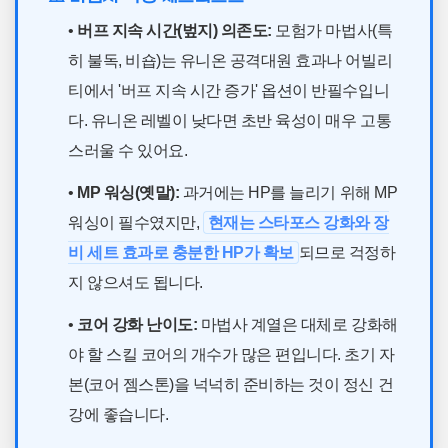
•
버프 지속 시간(벞지) 의존도:
모험가 마법사(특
히 불독, 비숍)는 유니온 공격대원 효과나 어빌리
티에서 '버프 지속 시간 증가' 옵션이 반필수입니
다. 유니온 레벨이 낮다면 초반 육성이 매우 고통
스러울 수 있어요.
•
MP 워싱(옛말):
과거에는 HP를 늘리기 위해 MP
워싱이 필수였지만,
현재는 스타포스 강화와 장
비 세트 효과로 충분한 HP가 확보
되므로 걱정하
지 않으셔도 됩니다.
•
코어 강화 난이도:
마법사 계열은 대체로 강화해
야 할 스킬 코어의 개수가 많은 편입니다. 초기 자
본(코어 젬스톤)을 넉넉히 준비하는 것이 정신 건
강에 좋습니다.