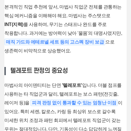
본격적인 직업 추천에 앞서, 마법사 직업군 전체를 관통하는
핵심 메커니즘을 이해해야 해요. 마법사는 주스탯으로
INT(지력)
를 사용하며, 무기는 스태프나 완드를 주로
착용합니다. 과거에는 방어력이 낮아 '물몸'의 대명사였지만,
매직 가드와 에테르넬 세트 등의 고스펙 장비 보급
으로
생존력이 비약적으로 상승했어요.
텔레포트 판정의 중요성
마법사의 아이덴티티는 단연
'텔레포트'
입니다. 더블 점프를
사용하는 타 직업군과 달리, 텔레포트는 보스 패턴(전깃줄,
레이저 등)을
피격 판정 없이 통과할 수 있는 엄청난 이점
이
있어요. 특히 세렌, 칼로스, 카링 등 최상위 보스로 갈수록
미세한 위치 조정과 패턴 회피에서 텔레포트 직업군이 갖는
우위는 절대적입니다. 다만, 기동성이 다소 답답하게 느껴질