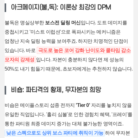
아크메이지(불,독): 이론상 최강의 DPM
불독은 명실상부한
보스전 딜링 머신
입니다. 도트 데미지를
중첩시키고 '미스트 이럽션'으로 폭파시키는 메커니즘은
엄청난 지속 딜링 능력을 보여주죠. 하지만 치명적인 단점이
있습니다. 바로
극도로 높은 코어 강화 난이도와 쿨타임 감소
모자의 강제성
입니다. 자본이 충분하지 않다면 제 성능의
50%도 내기 힘들기 때문에, 초보자에게는 추천하지 않습니다.
비숍: 파티격의 황제, 무자본의 희망
비숍은 메이플스토리 섭종 전까지
'Tier 0'
자리를 놓치지 않을
유일한 직업입니다. '홀리 심볼'로 인한 경험치 혜택, '프레이'를
통한 파티원 최종 데미지 증가는 대체 불가능한 영역이죠.
낮은 스펙으로도 상위 보스 파티에 취직이 가능
하여 무자본