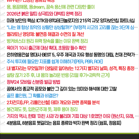
Wi-Fi란? 다양한 종류와 특징
용, 용꿈해몽, 용dream, 꿈속 용신에 관련 다양한 풀이
2026년 붉은 말띠 상극띠와 대박띠 완벽 정리
미래 보안의 핵심: ICTK와 BTQ테크놀로지의 215억 규모 양자보안칩 파트너십
"나는 왜 항상 최악의 상황만 상상할까?" (부정적 사고의 고리를 끊는 3단계 심리 기술)
멜라토닌 영양제: 불면증 해결과 수면의 질 개선
벙커버스터 원리 위력 땅속을 뚫는 이유 완벽 정리
육아기 10시 출근제 대상 확대, 초등맘 필수 확인
은하영웅전설 명대사 BEST 5, 우주 제국과 자유 행성 동맹의 대립, 천재 전략가들의 전쟁
주식 투자에 필요한 지표를 쉽게 이해하기(PER, PBR, ROE)
내 별자리는 무엇일까? (생일로 알아보는 12가지 별자리 날짜, 성격, 특징 총정리)
설탕 끊기 2주 후, 내 몸의 놀라운 반응 (리얼 후기+과학적 근거)
정부24 모바일 신분증 발급 방법
꿈에서의 종교적 공포와 불안 그 깊이 있는 의미와 해석에 대한 고찰
골프 홀인원, 그 확률과 비결은?
2차전지(LFP, 리튬인산철) 테마 개요와 관련 종목들 분석
봉건제도 뜻, 입헌군주제 뜻, 제후 용어 정리
가지의 역사, 한때 `미친 사과`라 불리며 기피 대상 1호였던 이유 (원산지, 유래, 효능 총정리)
4분음표, 8분음표 헷갈리는 음표 종류와 박자 완벽 정리 (쉼표, 정음표)