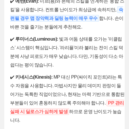
✔️
에반(Evan):
미르(용)와 본체의 스킬을 연계하는 '융합 스
킬'을 사용합니다. 컨트롤 난이도가 최상급에 속하지만,
숙
련될 경우 맵 장악력과 딜링 능력이 매우 우수
합니다. 손이
바쁜 것을 즐기는 분들에게 추천해요.
✔️
루미너스(Luminous):
빛과 어둠 상태를 오가는 '이클립
스' 시스템이 핵심입니다. '라리플'이라 불리는 전이 스킬 덕
분에 사냥 피로도가 매우 낮습니다. 다만, 기동성이 다소 아
쉽다는 평이 많습니다.
✔️
키네시스(Kinesis):
MP 대신 PP(싸이킥 포인트)라는 특
수 자원을 사용합니다. 마법사지만 물리 데미지 판정이 들
어가는 독특한 직업이었으나, 현재는 마력 기반으로 통합된
부분들이 있어 혼동하지 않도록 주의해야 합니다.
PP 관리
실패 시 딜로스가 심하게 발생
하므로 운영 난이도가 높습
니다.