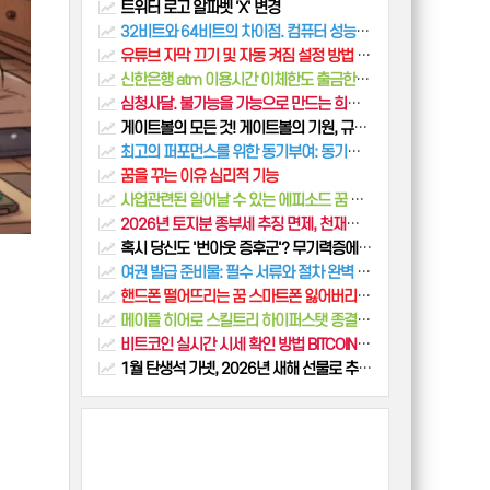
트위터 로고 알파벳 'X' 변경
32비트와 64비트의 차이점. 컴퓨터 성능에 미치는 영향
유튜브 자막 끄기 및 자동 켜짐 설정 방법 완벽 가이드 (모바일/PC)
신한은행 atm 이용시간 이체한도 출금한도 입금한도 고객센터
심청사달. 불가능을 가능으로 만드는 희생과 정성
게이트볼의 모든 것! 게이트볼의 기원, 규칙, 장점
최고의 퍼포먼스를 위한 동기부여: 동기부여 원리를 활용한 성과 향상 전략
꿈을 꾸는 이유 심리적 기능
사업관련된 일어날 수 있는 에피소드 꿈 해몽 4개
2026년 토지분 종부세 추징 면제, 천재지변 예외 조건 완벽 분석
혹시 당신도 '번아웃 증후군'? 무기력증에서 벗어나 재충전하는 방법
여권 발급 준비물: 필수 서류와 절차 완벽 가이드
핸드폰 떨어뜨리는 꿈 스마트폰 잃어버리는 해몽 완벽정리
메이플 히어로 스킬트리 하이퍼스탯 종결 가이드
비트코인 실시간 시세 확인 방법 BITCOIN, BTC
1월 탄생석 가넷, 2026년 새해 선물로 추천하는 진짜 이유