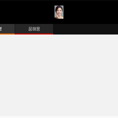
보
꿈해몽