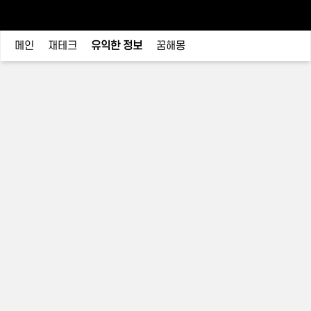
메인
재테크
유익한 정보
꿈해몽