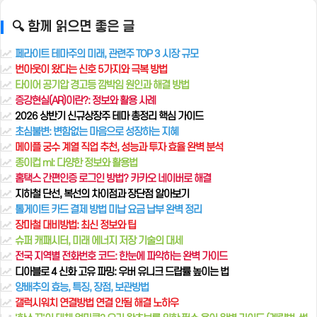
🔍 함께 읽으면 좋은 글
페라이트 테마주의 미래, 관련주 TOP 3 시장 규모
번아웃이 왔다는 신호 5가지와 극복 방법
타이어 공기압 경고등 깜박임 원인과 해결 방법
증강현실(AR)이란?: 정보와 활용 사례
2026 상반기 신규상장주 테마 총정리 핵심 가이드
초심불변: 변함없는 마음으로 성장하는 지혜
메이플 궁수 계열 직업 추천, 성능과 투자 효율 완벽 분석
종이컵 ml: 다양한 정보와 활용법
홈택스 간편인증 로그인 방법? 카카오 네이버로 해결
지하철 단선, 복선의 차이점과 장단점 알아보기
톨게이트 카드 결제 방법 미납 요금 납부 완벽 정리
장마철 대비방법: 최신 정보와 팁
슈퍼 캐패시터, 미래 에너지 저장 기술의 대세
전국 지역별 전화번호 코드: 한눈에 파악하는 완벽 가이드
디아블로 4 신화 고유 파밍: 우버 유니크 드랍률 높이는 법
양배추의 효능, 특징, 장점, 보관방법
갤럭시워치 연결방법 연결 안됨 해결 노하우