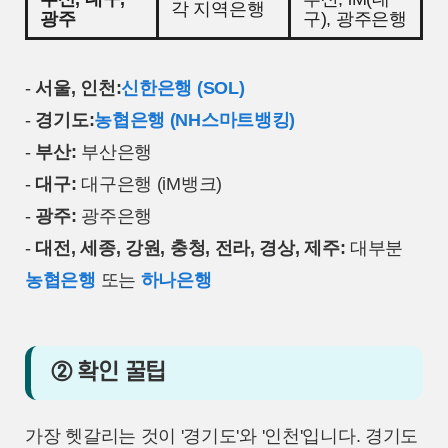
각 지역은행
광주
구), 광주은행
-
서울, 인천:
신한은행 (SOL)
-
경기도:
농협은행 (NH스마트뱅킹)
-
부산:
부산은행
-
대구:
대구은행 (iM뱅크)
-
광주:
광주은행
-
대전, 세종, 강원, 충청, 전라, 경상, 제주:
대부분
농협은행
또는
하나은행
② 확인 꿀팁
가장 헷갈리는 것이 '경기도'와 '인천'입니다. 경기도