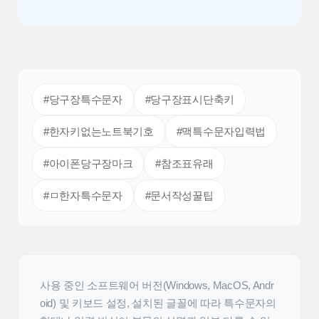
#당구장특수문자
#당구장표시단축키
#한자키없는노트북기호
#맥특수문자입력법
#아이폰당구장마크
#참조표유래
#ㅁ한자특수문자
#문서작성꿀팁
사용 중인 소프트웨어 버전(Windows, MacOS, Andr
oid) 및 키보드 설정, 설치된 글꼴에 따라 특수문자의