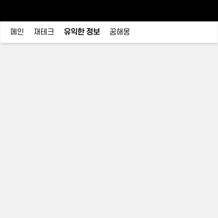
메인
재테크
유익한 정보
꿈해몽