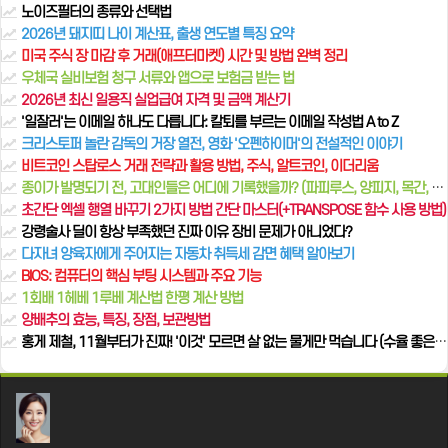
노이즈필터의 종류와 선택법
2026년 돼지띠 나이 계산표, 출생 연도별 특징 요약
미국 주식 장 마감 후 거래(애프터마켓) 시간 및 방법 완벽 정리
우체국 실비보험 청구 서류와 앱으로 보험금 받는 법
2026년 최신 일용직 실업급여 자격 및 금액 계산기
'일잘러'는 이메일 하나도 다릅니다: 칼퇴를 부르는 이메일 작성법 A to Z
크리스토퍼 놀란 감독의 거장 열전, 영화 '오펜하이머'의 전설적인 이야기
비트코인 스탑로스 거래 전략과 활용 방법, 주식, 알트코인, 이더리움
종이가 발명되기 전, 고대인들은 어디에 기록했을까? (파피루스, 양피지, 목간, 점토판 이야기)
초간단 엑셀 행열 바꾸기 2가지 방법 간단 마스터(+TRANSPOSE 함수 사용 방법)
강령술사 딜이 항상 부족했던 진짜 이유 장비 문제가 아니었다?
다자녀 양육자에게 주어지는 자동차 취득세 감면 혜택 알아보기
BIOS: 컴퓨터의 핵심 부팅 시스템과 주요 기능
1회배 1헤베 1루베 계산법 한평 계산 방법
양배추의 효능, 특징, 장점, 보관방법
홍게 제철, 11월부터가 진짜! '이것' 모르면 살 없는 물게만 먹습니다 (수율 좋은 홍게 고르는 법, 찌는 법, 대게와 차이 총정리)