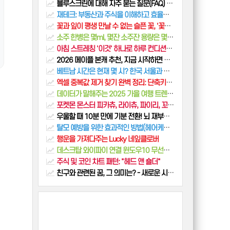
블루스크린에 대해 자주 묻는 질문(FAQ) 리스트 총정리
재테크: 부동산과 주식을 이해하고 효율적으로 투자하는 방법
꽃과 잎이 평생 만날 수 없는 슬픈 꽃, '꽃무릇'의 모든 것 (꽃말과 사찰에 피는 이유)
소주 한병은 몇ml, 몇잔 소주잔 용량은 몇ml 계량 생활 꿀팁
아침 스트레칭 '이것' 하나로 하루 컨디션이 달라집니다 (5분 완성, 침대에서 하는 초간단 루틴)
2026 메이플 본캐 추천, 지금 시작하면 딱 좋은 직업
베트남 시간은 현재 몇 시? 한국 서울과 얼마나 차이날까
엑셀 중복값 제거 찾기 완벽 정리: 단축키부터 UNIQUE 함수까지
데이터가 말해주는 2025 가을 여행 트렌드! (광고에 없는 진짜 정보)
포켓몬 몬스터 피카츄, 라이츄, 파이리, 꼬부기 분석. 어린 시절 추억을 깨우는 4대 천왕!
우울할 때 10분 만에 기분 전환! 뇌 재부팅 심리학 트릭 3가지
탈모 예방을 위한 효과적인 방법(헤어케어, 두피마사지)
행운을 가져다주는 Lucky 네잎클로버
데스크탑 와이파이 연결 윈도우10 무선랜카드 설치법
주식 및 코인 차트 패턴: "헤드 앤 숄더"
친구와 관련된 꿈, 그 의미는? - 새로운 시작의 의미