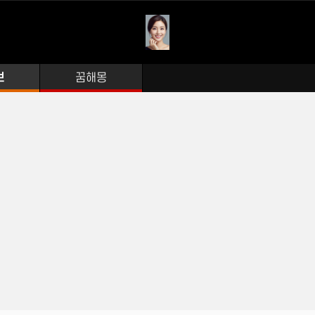
보
꿈해몽