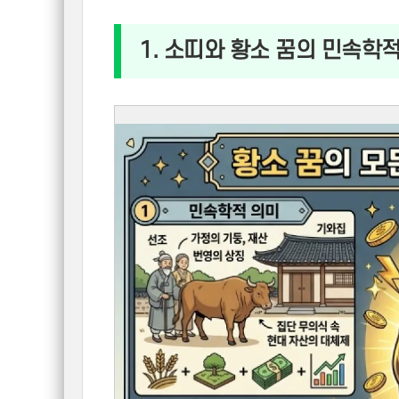
1. 소띠와 황소 꿈의 민속학