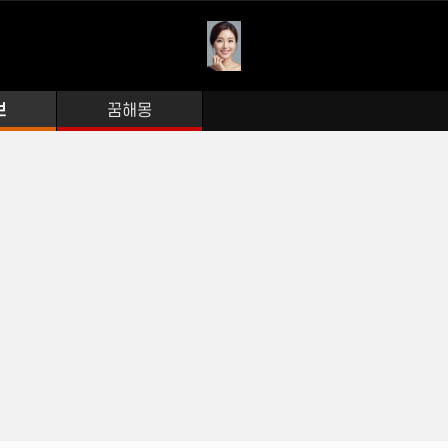
보
꿈해몽