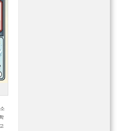
 소
학
고