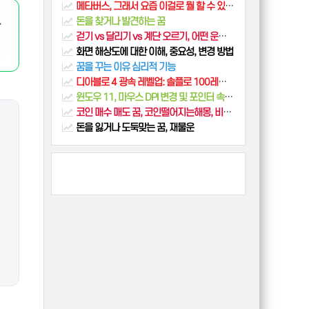
메타버스, 그래서 요즘 이걸로 뭘 할 수 있나요? (2025년 최신 동향)
돈을 찾거나 발견하는 꿈
라
걷기 vs 달리기 vs 계단 오르기, 어떤 운동이 살 빼는데 최고일까? (칼로리 소모, 효과 전격 비교)
화면 해상도에 대한 이해, 중요성, 변경 방법
꿈을 꾸는 이유 심리적 기능
디아블로 4 광속 레벨업: 솔플로 100레벨 찍는 최단 루트
윈도우 11, 마우스 DPI 변경 및 포인터 속도 조절 가이드
코인 매수 매도 꿈, 코인떨어지는해몽, 비트코인 오르는 dream
돈을 잃거나 도둑맞는 꿈, 재물운