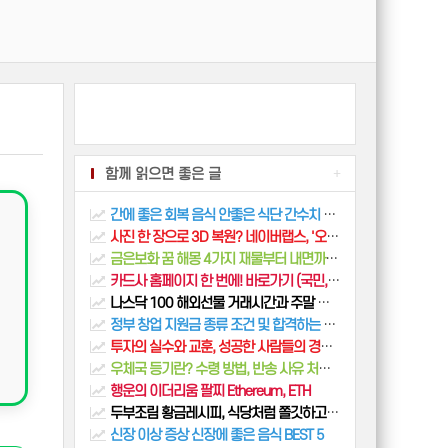
함께 읽으면 좋은 글
+
간에 좋은 회복 음식 안좋은 식단 간수치 낮추기
사진 한 장으로 3D 복원? 네이버랩스, '오늘' 공개한 공간 AI 신기술의 모든 것!
금은보화 꿈 해몽 4가지 재물부터 내면까지 완벽 정리
카드사 홈페이지 한 번에! 바로가기 (국민, 농협, 신한, 현대, 롯데, 삼성, 하나, NH)
나스닥 100 해외선물 거래시간과 주말 개장 정리
정부 창업 지원금 종류 조건 및 합격하는 사업계획서 PSST 작성법
투자의 실수와 교훈, 성공한 사람들의 경험담과 조언(워렌버핏, 일론머스크, 오프라윈프리)
우체국 등기란? 수령 방법, 반송 사유 처리 방법 총정리
행운의 이더리움 팔찌 Ethereum, ETH
두부조림 황금레시피, 식당처럼 쫄깃하고 양념 쏙 배게 만드는 법
신장 이상 증상 신장에 좋은 음식 BEST 5