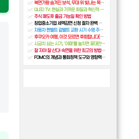
복면가왕 숨겨진 보석, 무대 위 빛나는 목소리
QLED TV: 현실과 가까운 화질과 혁신적 기술
주식 매도후 출금 가능일 확인 방법
창업중소기업 세액감면 신청 절차 완벽 정리
자동차 팬벨트 겉밸트 교환 시기 수명 주기 관리 방법 총정리
후쿠오카 여행, 이것 모르면 후회합니다(2박3일 필수코스,교통, 맛집, 쇼핑 총정리)
시금치 심는 시기, '이때'를 놓치면 꽃대만 올라옵니다 (가을·봄 파종 완벽 가이드)
잘 자야 잘 산다! 숙면을 위한 최고의 방법과 수면 건강의 모든 것
FOMC의 개념과 통화정책 도구와 영향력 (Federal Open Market Committee) 바로가기