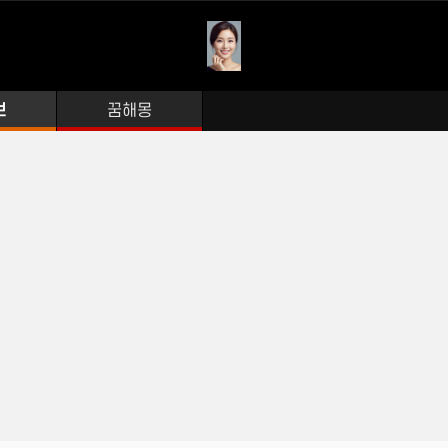
보
꿈해몽