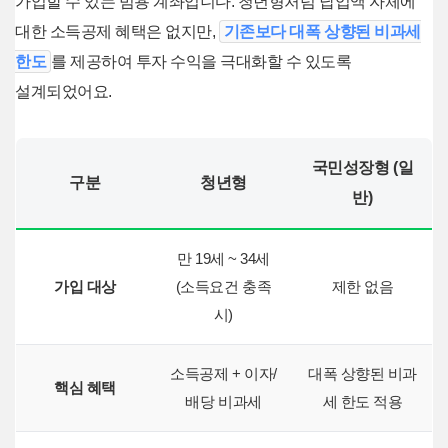
가입할 수 있는 범용 계좌입니다. 청년형처럼 납입액 자체에
대한 소득공제 혜택은 없지만,
기존보다 대폭 상향된 비과세
한도
를 제공하여 투자 수익을 극대화할 수 있도록
설계되었어요.
국민성장형 (일
구분
청년형
반)
만 19세 ~ 34세
가입 대상
(소득요건 충족
제한 없음
시)
소득공제 + 이자/
대폭 상향된 비과
핵심 혜택
배당 비과세
세 한도 적용