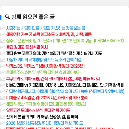
🔍 함께 읽으면 좋은 글
사랑하는 사람이 다른 사람과 키스하는 것을 보는 꿈
해외여행 가는 꿈 해몽 에피소드 5 비행기, 길, 사람, 활동
실수로 끈 인터넷 창, '이 단축키' 하나면 1초 만에 복구됩니다 (Ctrl + Shift + T)
튤립 장미꽃 꿈 해석과 예시
젤다 왕눈 코로그 열매: 가방 늘리기 위한 필수 개수 & 위치 지도
자동차 와이퍼 교체방법 및 드드득 소리 완벽 해결
박카스 D와 박카스 F 성분 차이 완벽 정리 (2026년)
토마토주스 효능 및 부작용 다양한 효과 알아보기
후쿠오카 로피아 쇼핑, 간식 코너 헤매지 않는 추천 메뉴 5가지
바닐라라떼 vs 카페라떼, '이것' 하나의 차이였습니다 (칼로리, 맛, 가격 완벽 비교)
감자탕 황금레시피, '이렇게' 해야 잡내 없이 뼈가 쏙쏙! (식당보다 맛있는 비법)
디아블로 4 직업 순위: 2026 시즌 0티어 및 메타 분석
해외 부동산 투자 필수 영어 표현과 전문 용어 총정리
알트코인 도미넌스 분석: 투자 전략 가이드
산에서 본 꿈의 의미와 해몽, 산정상, 길, 뱀 해석
2026 상반기 신규상장주 테마 총정리 핵심 가이드