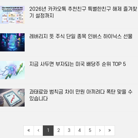
2026년 카카오톡 추천친구 특별한친구 해제 즐겨찾
기 설정까지
레버리지 뜻 주식 단일 종목 인버스 하이닉스 선물
지금 사두면 부자되는 미국 배당주 순위 TOP 5
과태료와 범칙금 차이 만원 아끼려다 폭탄 맞을 수
있습니다
1
2
3
4
5