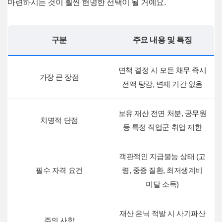
마련하시는 것이 훨씬 현명한 선택이 될 거예요.
구분
주요 내용 및 특징
면책 결정 시 모든 채무 즉시
가장 큰 장점
전액 탕감, 변제 기간 없음
보유 재산 전면 처분, 공무원
치명적 단점
등 특정 직업군 취업 제한
객관적인 지급불능 상태 (고
필수 자격 요건
령, 중증 질환, 최저생계비
미달 소득)
재산 은닉 적발 시 사기파산
주의 사항