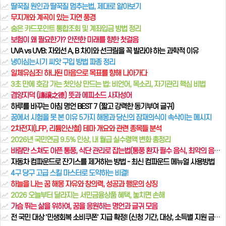
딸꾹질 원인과 딸꾹질 멈추는법, 제대로 알아보기
무지개와 계곡이 있는 자연 풍경
숨은 카드포인트 통합조회 및 계좌입금 방법 정리
보험이 왜 필요한가? 안전한 미래를 향한 첫걸음
UVA vs UVB: 자외선 A, B 차이와 선크림을 꼭 발라야 하는 과학적 이유
냉이심는시기 씨앗 구입 방법 파종 정리
일체유심조! 하나된 마음으로 목표를 향해 나아가다
3초 만에 호감 가는 첫인상 만드는 법: 비언어, 목소리, 자기관리 핵심 비법
겸양지덕 (謙讓之德) 뜻과 에피소드 사자성어
하루를 바꾸는 아침 명언 BEST 7 (짧고 강력한 동기부여 글귀)
꿈에서 시험을 못 본 이유 5가지 해몽과 당신의 잠재의식이 속삭이는 메시지
2차전지(LFP, 리튬인산철) 테마 개요와 관련 종목들 분석
2026년 국민연금 9.5% 인상, 내 월급 실수령액 변화 총정리
바람만 스쳐도 아픈 통풍, 식단 관리로 잡는법(통풍 환자 필수 음식, 최악의 음식 리스트)
자동차 컴파운드로 잔기스를 제거하는 방법 - 최신 컴파운드 메뉴얼 사용방법
4구 당구 고급 스킬 마스터로 도약하는 비결!
하늘을 나는 꿈 해몽 자유와 창의력, 성공과 행운의 상징
2026 오늘부터 달라지는 서민금융상품 혜택, 놓치면 손해
가슴 뛰는 삶을 위하여, 꿈을 응원하는 명언과 글귀 모음
전 국민 대상 '민생회복 소비쿠폰' 지급 확정! (신청 기간, 대상, 소득별 지원 금액 완벽 가이드)