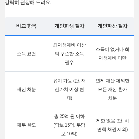
강력히 권장해 드려요.
비교 항목
개인회생 절차
개인파산 절차
최저생계비 이상
소득이 없거나 최
소득 요건
의 꾸준한 소득
저생계비 미만
필수
유지 가능 (단, 재
면제 재산 제외한
재산 처분
산가치 이상 변
모든 재산 환가
제)
처분
총 25억 원 이하
제한 없음 (단, 비
채무 한도
(담보 15억, 무담
면책 채권 제외)
보 10억)