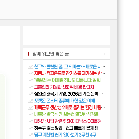
함께 읽으면 좋은 글
+
친구와 관련된 꿈, 그 의미는? - 새로운 시작의 의미
자동차 컴파운드로 잔기스를 제거하는 방법 - 최신 컴파운드 메뉴얼 사용방법
'일잘러'는 이메일 하나도 다릅니다: 칼퇴를 부르는 이메일 작성법 A to Z
고블린의 기원과 신화적 배경 판타지
삼일절 태극기 게양, 2026년 기준 완벽 가이드: 의미부터 설치 팁까지
포켓몬 몬스터 종류에 대한 깊은 이해
재택근무 생산성 2배로 올리는 환경 세팅의 모든 것 (공간-디지털-멘탈)
베트남 쌀국수 면 삶는법 쫄깃한 식감을 살리는 전문가의 비결
태양광 사업 관련주 SK이터닉스 OCI홀딩스 제앤비에스에코
하수구 뚫는 방법 - 쉽고 빠르게 문제 해결하기
당구 계산법 쉽게 알아보기 3쿠션 4구