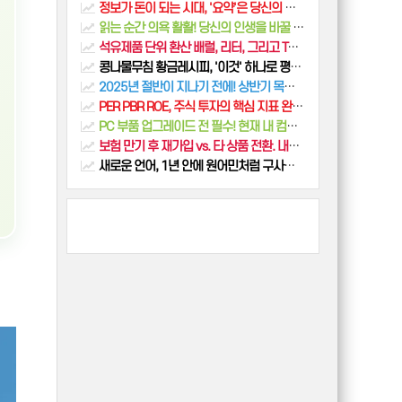
정보가 돈이 되는 시대, '요약'은 당신의 가장 강력한 무기입니다
읽는 순간 의욕 활활! 당신의 인생을 바꿀 동기부여 명언 모음
석유제품 단위 환산 배럴, 리터, 그리고 TOE 완벽 정리
콩나물무침 황금레시피, '이것' 하나로 평생 아삭하게 만드는 법 (비린내 잡는 꿀팁)
2025년 절반이 지나기 전에! 상반기 목표 점검 & 하반기 계획 알차게 세우는 법
PER PBR ROE, 주식 투자의 핵심 지표 완벽 분석!
PC 부품 업그레이드 전 필수! 현재 내 컴퓨터 사양 정확하게 확인하는 법
보험 만기 후 재가입 vs. 타 상품 전환. 내게 맞는 최선의 선택은?
새로운 언어, 1년 안에 원어민처럼 구사하는 비결