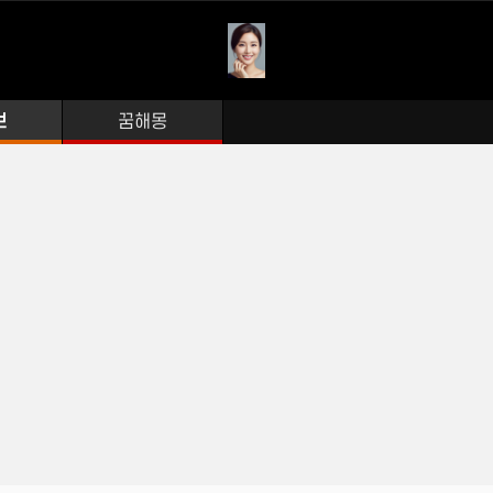
보
꿈해몽