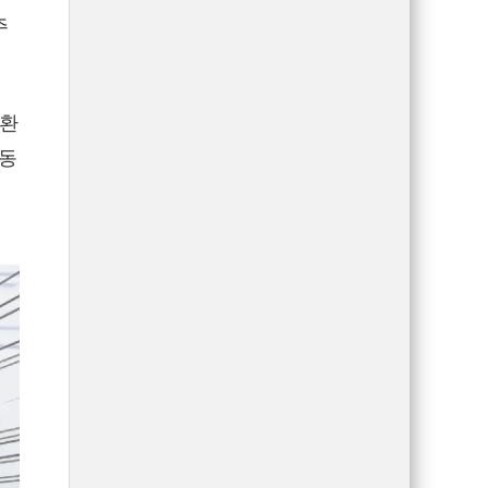
주
 환
유동