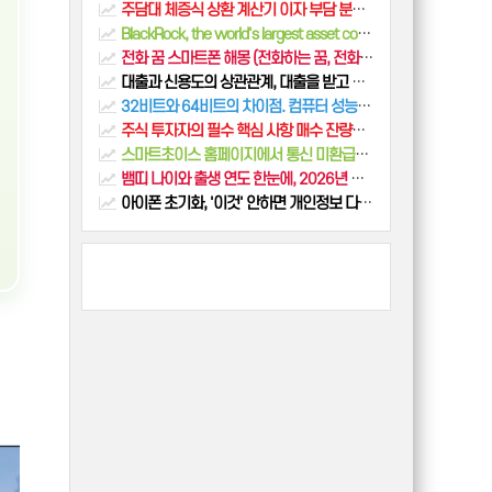
주담대 체증식 상환 계산기 이자 부담 분석 및 유리한 유형 총정리
BlackRock, the world's largest asset company, has achieved great success in Bitcoin.
전화 꿈 스마트폰 해몽 (전화하는 꿈, 전화오는 꿈, 전화받는 꿈, 통화하는 꿈, 전화 안받는 꿈, 휴대폰 꿈)
대출과 신용도의 상관관계, 대출을 받고 갚는 과정에서 신용도 변화
32비트와 64비트의 차이점. 컴퓨터 성능에 미치는 영향
주식 투자자의 필수 핵심 사항 매수 잔량과 매도 잔량 분석
스마트초이스 홈페이지에서 통신 미환급액 간편하게 확인하세요!
뱀띠 나이와 출생 연도 한눈에, 2026년 총정리표와 대박 운세
아이폰 초기화, '이것' 안하면 개인정보 다 털립니다 (중고폰 판매 전 완벽 가이드)