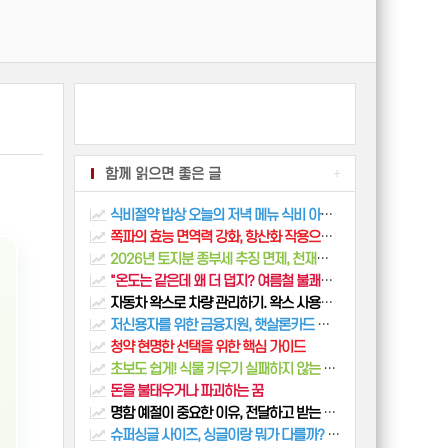
함께 읽으면 좋은 글
+
식비절약 밥상 오늘의 저녁 메뉴 식비 아끼기 집밥
쪽파의 효능 면역력 강화, 항산화 작용으로 건강 챙기기!
2026년 토지분 종부세 추징 면제, 천재지변 예외 조건 완벽 분석
"온도는 같은데 왜 더 덥지? 여름철 불쾌지수를 결정하는 '습도'의 비밀과 관리법"
자동차 왁스로 차량 관리하기. 왁스 사용방법, 작업 순서
저신용자를 위한 금융지원, 햇살론카드 지원대상 보증기간 신청절차 혜택 알아보기
청약 현명한 선택을 위한 핵심 가이드
초보도 쉽게! 식물 키우기 실패하지 않는 꿀팁 총정리
돈을 불태우거나 파괴하는 꿈
명함 예절이 중요한 이유, 전달하고 받는 예절, 보관 방법
슈퍼싱글 사이즈, 싱글이랑 뭐가 다를까? 1인 가구 침대 고르는 법