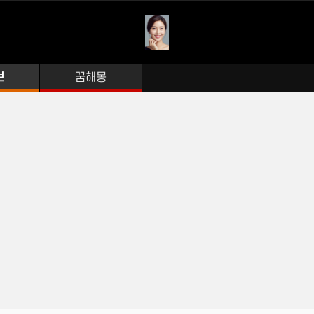
보
꿈해몽