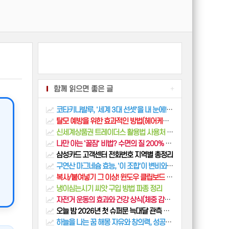
함께 읽으면 좋은 글
+
코타키나발루, '세계 3대 선셋'을 내 눈에! 3박 5일 완벽 가족여행 코스 (리조트, 투어, 맛집 총정리)
탈모 예방을 위한 효과적인 방법(헤어케어, 두피마사지)
신세계상품권 트레이더스 활용법 사용처 교환 방법 꿀팁
나만 아는 '꿀잠' 비법? 수면의 질 200% 올리기
삼성카드 고객센터 전화번호 지역별 총정리
구연산 마그네슘 효능, '이 조합'이 변비와 근육경련을 동시에 잡는 이유 (흡수율, 부작용, 복용법 총정리)
복사/붙여넣기 그 이상! 윈도우 클립보드 숨겨진 기능 활용하기
냉이심는시기 씨앗 구입 방법 파종 정리
자전거 운동의 효과와 건강 상식(체중 감량, 스트레스 감소)
오늘 밤 2026년 첫 슈퍼문 늑대달 관측 명소 완벽 정리
하늘을 나는 꿈 해몽 자유와 창의력, 성공과 행운의 상징