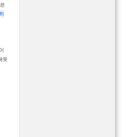
은
히
면이
내듯