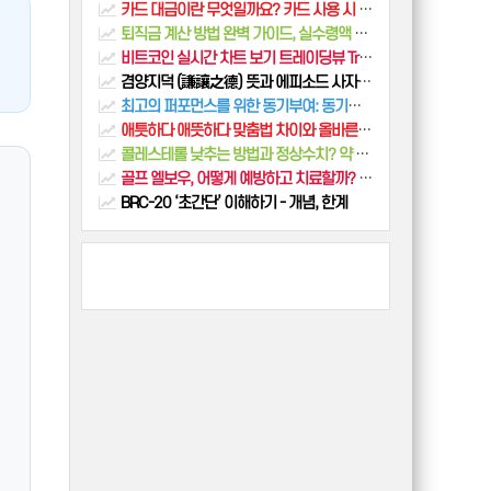
카드 대금이란 무엇일까요? 카드 사용 시 꼭 알아야 할 5가지 정보
퇴직금 계산 방법 완벽 가이드, 실수령액 미리보기
비트코인 실시간 차트 보기 트레이딩뷰 TradingView bitcoin
겸양지덕 (謙讓之德) 뜻과 에피소드 사자성어
최고의 퍼포먼스를 위한 동기부여: 동기부여 원리를 활용한 성과 향상 전략
애틋하다 애뜻하다 맞춤법 차이와 올바른 표현 예문 총정리
콜레스테롤 낮추는 방법과 정상수치? 약 없이 해결하는 현실적 가이드
골프 엘보우, 어떻게 예방하고 치료할까? 원인부터 증상, 치료방법 알아보기
BRC-20 ‘초간단’ 이해하기 - 개념, 한계