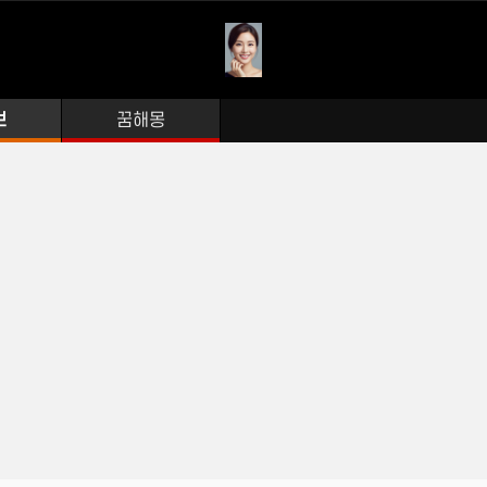
보
꿈해몽