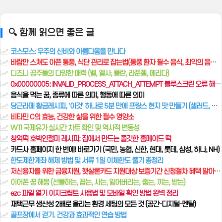
🔍 함께 읽으면 좋은 글
코스모스: 우주의 신비와 아름다움을 만나다
바람만 스쳐도 아픈 통풍, 식단 관리로 잡는법(통풍 환자 필수 음식, 최악의 음식 리스트)
디즈니 공주들의 다양한 매력 (벨, 엘사, 뮬란, 라푼젤, 메리다)
0x00000005: INVALID_PROCESS_ATTACH_ATTEMPT 블루스크린 오류 해결 가이드
음식을 먹는 꿈, 종류에 따른 의미, 행동에 따른 의미
당근라페 황금레시피, '이것' 하나로 5분 만에 프랑스 현지 맛 만들기 (샐러드, 샌드위치 활용법)
비타민 C의 효능, 건강한 삶을 위한 필수 영양소
WTI 국제유가 실시간 차트 확인 및 역사적 변동성
창억떡 호박인절미 레시피: 집에서 만드는 쫄깃한 홈메이드 떡
카드사 홈페이지 한 번에! 바로가기 (국민, 농협, 신한, 현대, 롯데, 삼성, 하나, NH)
한도제한계좌 해제 방법 및 서류 1일 이체한도 풀기 총정리
저신용자를 위한 금융지원, 햇살론카드 지원대상 보증기간 신청절차 혜택 알아보기
이어폰 꿈 해몽 (선물하는, 꼽는, 사는, 잃어버리는, 줍는, 끼는, 받는)
ezc 파일 열기 이지크립트 사용법 및 모바일 확인 방법 완벽 정리
재택근무 생산성 2배로 올리는 환경 세팅의 모든 것 (공간-디지털-멘탈)
골프장에서 걷기. 건강과 효과적인 연습 방법