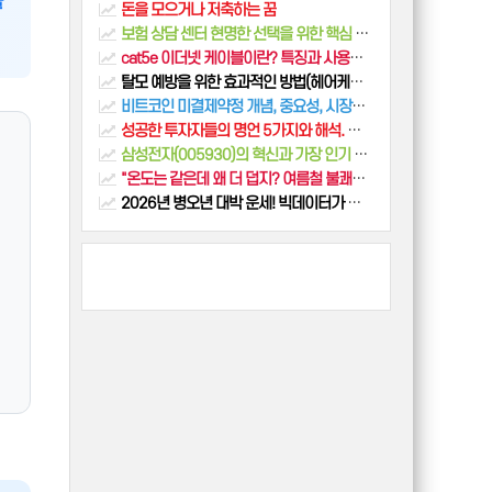
율
돈을 모으거나 저축하는 꿈
보험 상담 센터 현명한 선택을 위한 핵심 가이드
cat5e 이더넷 케이블이란? 특징과 사용방법
탈모 예방을 위한 효과적인 방법(헤어케어, 두피마사지)
비트코인 미결제약정 개념, 중요성, 시장에 주는 영향
성공한 투자자들의 명언 5가지와 해석. 워렌버핏, 벤자민 그레이엄, 피터린치, 조지소로스
삼성전자(005930)의 혁신과 가장 인기 있는 제품, 월봉 주식 차트
"온도는 같은데 왜 더 덥지? 여름철 불쾌지수를 결정하는 '습도'의 비밀과 관리법"
2026년 병오년 대박 운세! 빅데이터가 예측한 나의 재물운, 연애운은?