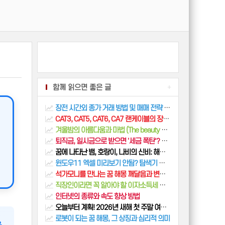
함께 읽으면 좋은 글
+
장전 시간외 종가 거래 방법 및 매매 전략 완벽 가이드
CAT3, CAT5, CAT6, CA7 랜케이블의 장단점
겨울밤의 아름다움과 마법 (The beauty and magic of winter nights)
퇴직금, 일시금으로 받으면 '세금 폭탄'? 2025년 IRP 연금전환으로 절세하는 법 A to Z
꿈에 나타난 뱀, 호랑이, 나비의 신비: 해몽으로 풀어보는 미스터리
윈도우11 엑셀 미리보기 안됨? 탐색기 오류 해결 방법 7가지 총정리
석가모니를 만나는 꿈 해몽 깨달음과 변화의 메시지
직장인이라면 꼭 알아야 할 이자소득세 비과세 분석 롤오버 비법
인터넷의 종류와 속도 향상 방법
오늘부터 계획! 2026년 새해 첫 주말 여행지 BEST 5
로봇이 되는 꿈 해몽, 그 상징과 심리적 의미