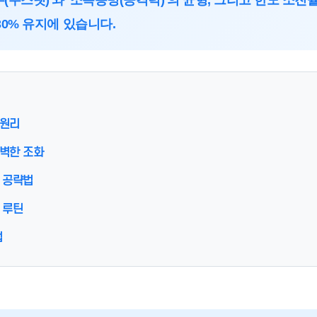
주스탯)'와 '소득증빙(공격력)'의 균형, 그리고 한도 소진
30% 유지에 있습니다.
 원리
완벽한 조화
향 공략법
 루틴
법