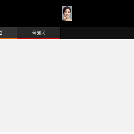
보
꿈해몽