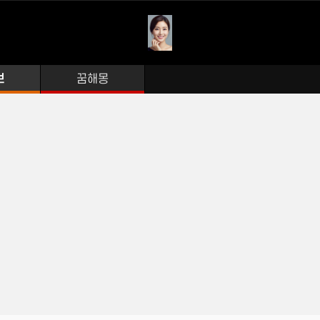
보
꿈해몽