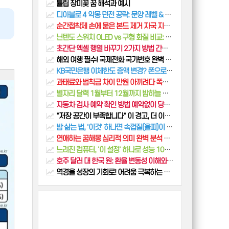
튤립 장미꽃 꿈 해석과 예시
디아블로 4 악몽 던전 공략: 문양 레벨 & 폐사 구간 탈출 가이드
순간접착제 손에 묻은 본드 제거 자국 지우는법
닌텐도 스위치 OLED vs 구형 화질 비교: 2026년에도 살만한 가치가 있을까?
초간단 엑셀 행열 바꾸기 2가지 방법 간단 마스터(+TRANSPOSE 함수 사용 방법)
해외 여행 필수! 국제전화 국가번호 완벽 정복 가이드
KB국민은행 이체한도 증액 변경? 폰으로 해결
과태료와 범칙금 차이 만원 아끼려다 폭탄 맞을 수 있습니다
별자리 달력 1월부터 12월까지 밤하늘 여행 가이드
자동차 검사 예약 확인 방법 예약없이 당일접수 꿀팁
"저장 공간이 부족합니다" 이 경고, 더 이상 보지 마세요! (아이폰, 갤럭시 공통 해결법)
밤 삶는 법, '이것' 하나면 속껍질(율피)이 쏙! (삶는 시간, 보관법 총정리)
연애하는 꿈해몽 심리적 의미 완벽 분석 BEST 5
느려진 컴퓨터, '이 설정' 하나로 성능 100% 끌어올리는 법 (윈도우 전원 관리 옵션)
호주 달러 대 한국 원: 환율 변동성 이해와 환율 실시간 확인하기
역경을 성장의 기회로! 어려움 극복하는 동기부여 전략