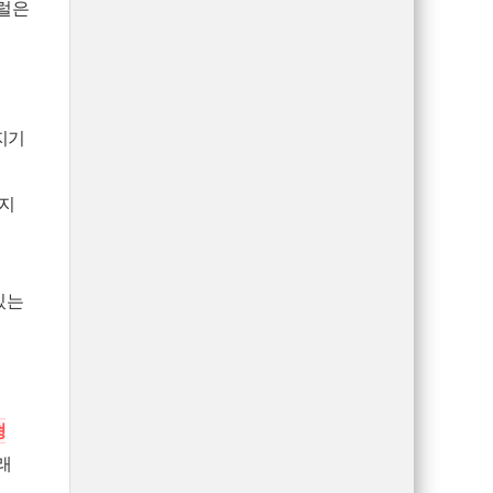
배럴은
지기
닿지
있는
형
래