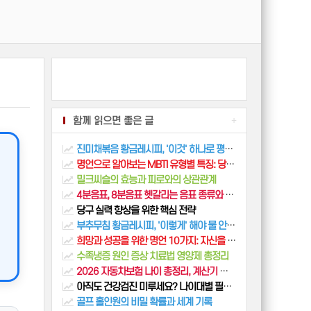
함께 읽으면 좋은 글
+
진미채볶음 황금레시피, '이것' 하나로 평생 부드럽게 만드는 법 (딱딱해지지 않는 비법)
명언으로 알아보는 MBTI 유형별 특징: 당신의 최애 명언은?
밀크씨슬의 효능과 피로와의 상관관계
4분음표, 8분음표 헷갈리는 음표 종류와 박자 완벽 정리 (쉼표, 정음표)
당구 실력 향상을 위한 핵심 전략
부추무침 황금레시피, '이렇게' 해야 물 안생기고 끝까지 아삭해요 (식당 비법 양념장)
희망과 성공을 위한 명언 10가지: 자신을 돌보는 방법
수족냉증 원인 증상 치료법 영양제 총정리
2026 자동차보험 나이 총정리, 계산기 없이 50% 절약하는 비결
아직도 건강검진 미루세요? 나이대별 필수 건강검진 항목 총정리
골프 홀인원의 비밀 확률과 세계 기록