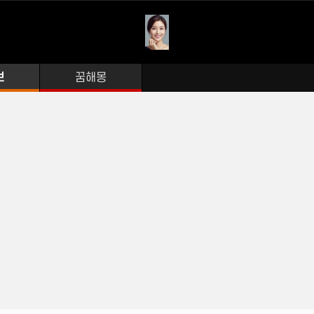
보
꿈해몽