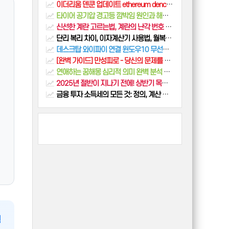
이더리움 덴쿤 업데이트 ethereum dencun update
타이어 공기압 경고등 깜박임 원인과 해결 방법
신선한 계란 고르는법, 계란의 난각 번호 이해하기, 보관 방법과 활용 팁
단리 복리 차이, 이자계산기 사용법, 월복리 일복리
데스크탑 와이파이 연결 윈도우10 무선랜카드 설치법
[완벽 가이드] 만성피로 - 당신의 문제를 해결하는 비법
연애하는 꿈해몽 심리적 의미 완벽 분석 BEST 5
2025년 절반이 지나기 전에! 상반기 목표 점검 & 하반기 계획 알차게 세우는 법
금융 투자 소득세의 모든 것: 정의, 계산 방법, 적용 사례
병