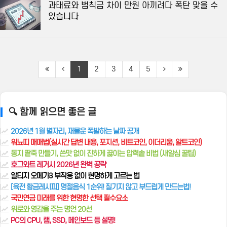
과태료와 범칙금 차이 만원 아끼려다 폭탄 맞을 수
있습니다
1
2
3
4
5
🔍 함께 읽으면 좋은 글
2026년 1월 별자리, 재물운 폭발하는 날짜 공개
워뇨띠 매매법(실시간 답변 내용, 포지션, 비트코인, 이더리움, 알트코인)
동지 팥죽 만들기, 쓴맛 없이 진하게 끓이는 압력솥 비법 (새알심 꿀팁)
호그와트 레거시 2026년 완벽 공략
알티지 오메가3 부작용 없이 현명하게 고르는 법
[육전 황금레시피] 명절음식 1순위! 질기지 않고 부드럽게 만드는법!
국민연금 미래를 위한 현명한 선택 필수요소
위로와 영감을 주는 명언 20선
PC의 CPU, 램, SSD, 메인보드 등 설명!