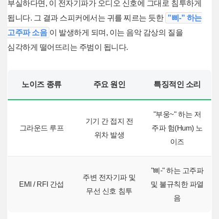
부실하다면, 이 전자기파가 오디오 신호에 그대로 침투하게
됩니다. 그 결과 스피커에서는 귀를 찌르는 듯한
"삐-" 하는
고주파 소음
이 발생하게 되며, 이는 음악 감상의 질을
심각하게 떨어뜨리는 주범이 됩니다.
노이즈 종류
주요 원인
특징적인 소리
"부웅~" 하는 저
기기 간 접지 전
그라운드 루프
주파 험(Hum) 노
위차 발생
이즈
"삐-" 하는 고주파
주변 전자기파 및
EMI / RFI 간섭
및 불규칙한 파열
무선 신호 침투
음