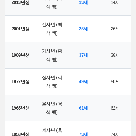
2013년생
13세
14세
색 뱀)
신사년 (백
2001년생
25세
26세
색 뱀)
기사년 (황
1989년생
37세
38세
색 뱀)
정사년 (적
1977년생
49세
50세
색 뱀)
을사년 (청
1965년생
61세
62세
색 뱀)
계사년 (흑
1953년생
73세
74세