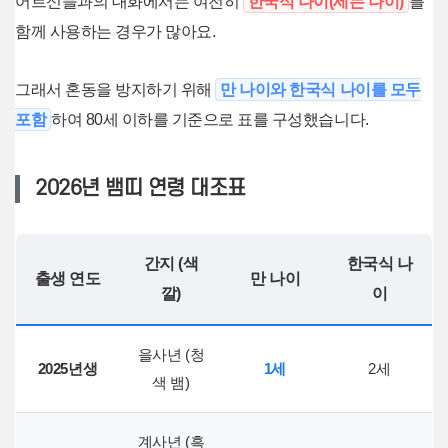
어르신들과의 대화에서는 여전히
한국식 나이(세는 나이)
를
함께 사용하는 경우가 많아요.
그래서 혼동을 방지하기 위해
만 나이와 한국식 나이를 모두
포함
하여 80세 이하를 기준으로 표를 구성했습니다.
2026년 뱀띠 연령 대조표
간지 (색
한국식 나
출생 연도
만 나이
깔)
이
을사년 (청
2025년생
1세
2세
색 뱀)
계사년 (흑