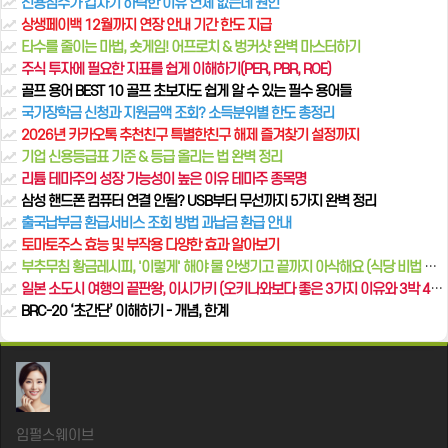
신용점수가 갑자기 하락한 이유 연체 없는데 원인
상생페이백 12월까지 연장 안내 기간 한도 지급
타수를 줄이는 마법, 숏게임! 어프로치 & 벙커샷 완벽 마스터하기
주식 투자에 필요한 지표를 쉽게 이해하기(PER, PBR, ROE)
골프 용어 BEST 10 골프 초보자도 쉽게 알 수 있는 필수 용어들
국가장학금 신청과 지원금액 조회? 소득분위별 한도 총정리
2026년 카카오톡 추천친구 특별한친구 해제 즐겨찾기 설정까지
기업 신용등급표 기준 & 등급 올리는 법 완벽 정리
리튬 테마주의 성장 가능성이 높은 이유 테마주 종목명
삼성 핸드폰 컴퓨터 연결 안됨? USB부터 무선까지 5가지 완벽 정리
출국납부금 환급서비스 조회 방법 과납금 환급 안내
토마토주스 효능 및 부작용 다양한 효과 알아보기
부추무침 황금레시피, '이렇게' 해야 물 안생기고 끝까지 아삭해요 (식당 비법 양념장)
일본 소도시 여행의 끝판왕, 이시가키 (오키나와보다 좋은 3가지 이유와 3박 4일 필수 코스)
BRC-20 ‘초간단’ 이해하기 - 개념, 한계
임펄스웨이브