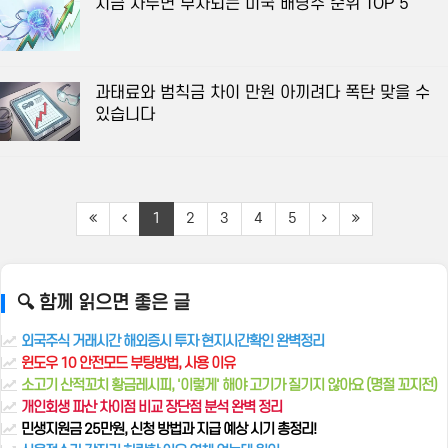
지금 사두면 부자되는 미국 배당주 순위 TOP 5
과태료와 범칙금 차이 만원 아끼려다 폭탄 맞을 수
있습니다
1
2
3
4
5
🔍 함께 읽으면 좋은 글
외국주식 거래시간 해외증시 투자 현지시간확인 완벽정리
윈도우 10 안전모드 부팅방법, 사용 이유
소고기 산적꼬치 황금레시피, '이렇게' 해야 고기가 질기지 않아요 (명절 꼬지전)
개인회생 파산 차이점 비교 장단점 분석 완벽 정리
민생지원금 25만원, 신청 방법과 지급 예상 시기 총정리!