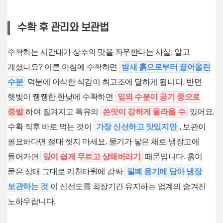
수확 후 관리와 보관법
수확하는 시간대가 상추의 맛을 좌우한다는 사실, 알고
계셨나요? 이른 아침에 수확하면
밤새 흙으로부터 끌어올린
수분
덕분에 아삭한 식감이 최고조에 달하게 됩니다. 반면
햇빛이 쨍쨍한 한낮에 수확하면
잎의 수분이 공기 중으로
증발
하여 질겨지고 특유의
쓴맛이 강하게 올라올 수
있어요.
수확 직후 바로 먹는 것이
가장 신선하고 맛있지만
, 보관이
필요하다면 절대 씻지 마세요. 물기가 닿은 채로 냉장고에
들어가면
잎이 쉽게 무르고 상해버리기
때문입니다. 흙이
묻은 상태 그대로 키친타월에 감싸
밀폐 용기에 담아 냉장
보관하는 것
이 신선도를 최장기간 유지하는 업계의 숨겨진
노하우랍니다.