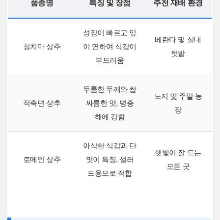
품종명
특징 및 장점
추천 재배 환경
성장이 빠르고 잎
베란다 및 실내
청치마 상추
이 연하여 식감이
텃밭
부드러움
두툼한 두께와 쌉
노지 및 주말 농
적축면 상추
싸름한 맛, 병충
장
해에 강함
아삭한 식감과 단
햇빛이 잘 드는
로메인 상추
맛이 특징, 샐러
모든 곳
드용으로 적합