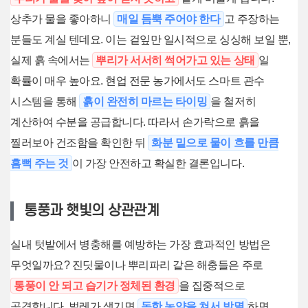
상추가 물을 좋아하니
매일 듬뿍 주어야 한다
고 주장하는
분들도 계실 텐데요. 이는 겉잎만 일시적으로 싱싱해 보일 뿐,
실제 흙 속에서는
뿌리가 서서히 썩어가고 있는 상태
일
확률이 매우 높아요. 현업 전문 농가에서도 스마트 관수
시스템을 통해
흙이 완전히 마르는 타이밍
을 철저히
계산하여 수분을 공급합니다. 따라서 손가락으로 흙을
찔러보아 건조함을 확인한 뒤
화분 밑으로 물이 흐를 만큼
흠뻑 주는 것
이 가장 안전하고 확실한 결론입니다.
통풍과 햇빛의 상관관계
실내 텃밭에서 병충해를 예방하는 가장 효과적인 방법은
무엇일까요? 진딧물이나 뿌리파리 같은 해충들은 주로
통풍이 안 되고 습기가 정체된 환경
을 집중적으로
공격합니다. 벌레가 생기면
독한 농약을 쳐서 박멸
하면