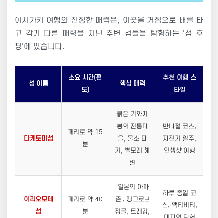
이시가키 여행의 진정한 매력은, 이곳을 거점으로 배를 타
고 각기 다른 매력을 지닌 주변 섬들을 탐험하는 '섬 호
핑'에 있습니다.
소요 시간(편
추천 여행 스
섬 이름
핵심 매력
도)
타일
붉은 기와지
붕의 전통마
반나절 코스,
페리로 약 15
다케토미섬
을, 물소 타
자전거 일주,
분
기, 별모래 해
인생샷 여행
변
'일본의 아마
하루 종일 코
이리오모테
페리로 약 40
존', 맹그로브
스, 액티비티,
섬
분
정글, 트레킹,
대자연 탐험