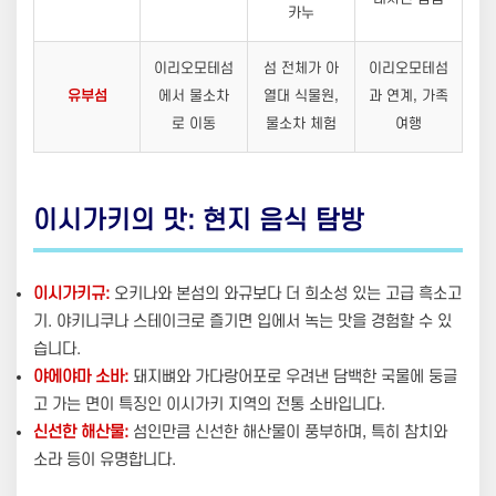
카누
이리오모테섬
섬 전체가 아
이리오모테섬
유부섬
에서 물소차
열대 식물원,
과 연계, 가족
로 이동
물소차 체험
여행
이시가키의 맛: 현지 음식 탐방
이시가키규:
오키나와 본섬의 와규보다 더 희소성 있는 고급 흑소고
기. 야키니쿠나 스테이크로 즐기면 입에서 녹는 맛을 경험할 수 있
습니다.
야에야마 소바:
돼지뼈와 가다랑어포로 우려낸 담백한 국물에 둥글
고 가는 면이 특징인 이시가키 지역의 전통 소바입니다.
신선한 해산물:
섬인만큼 신선한 해산물이 풍부하며, 특히 참치와
소라 등이 유명합니다.