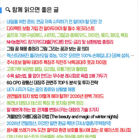
🔍 함께 읽으면 좋은 글
내일을 위한 준비. 연금 저축 시작하기 전 알아야 할 모든 것
다이렉트 보험 가입 전 알아두어야 할 필수 체크리스트
골프채 기본구성(헤드, 샤프트, 그립)과 종류(우드, 아이언, 웨지, 퍼터), 특징
NH농협카드 장기카드대출(카드론) 한도·금리 및 상환방법 총정리
그림 꿈 해몽 총정리 그림 그리는 꿈과 보는 꿈 의미
엑스트라버진 올리브오일 효능, '이것' 모르면 100% 손해입니다 (공복 섭취, 고르는 법, 부작용 총정리)
주식초보 필독! 테마주 특징주 작전주 낙폭과대주 뜻과 차이점
고춧가루 보관법 꿀팁, 요리팁, 유통기한과 활용법
수육 삶는법, 물 없이 만드는 무수분 레시피로 육즙 2배 가두기
6G CPO 광통신 대장주 관련주 TOP 5 분석 및 투자 전략
내가 사자가 되는 꿈의 종류와 상황별 해몽
권연벌레 퇴치 방법 어떻게 해야 할까? 2026년 완벽 가이드
에겐녀 테토녀 테스트 특징 뜻 옷차림 완벽 정리
말 예쁘게 하는 법: 관계를 변화시키는 대화의 기술 3가지
겨울밤의 아름다움과 마법 (The beauty and magic of winter nights)
2026년 연말정산, 이것만 알면 환급 폭탄! (자녀/결혼/주택청약)
음식물 쓰레기 0% 도전! 절약과 환경 보호를 동시에 잡는 로 웨이스트 레시피
CPU 터보 부스트와 오버클럭: 성능 향상을 위한 옵션들