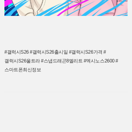
#갤럭시S26 #갤럭시S26출시일 #갤럭시S26가격 #
갤럭시S26울트라 #스냅드래곤8엘리트 #엑시노스2600 #
스마트폰최신정보