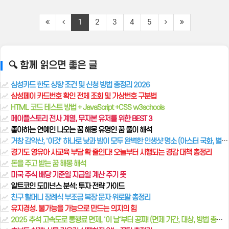
1
2
3
4
5
🔍 함께 읽으면 좋은 글
삼성카드 한도 상향 조건 및 신청 방법 총정리 2026
삼성페이 카드번호 확인 전체 조회 및 가상번호 구분법
HTML 코드 테스트 방법 + JavaScript +CSS w3schools
메이플스토리 전사 계열, 무자본 유저를 위한 BEST 3
좋아하는 연예인 나오는 꿈 해몽 유명인 꿈 풀이 해석
거창 감악산, '이것' 하나로 낮과 밤이 모두 완벽한 인생샷 명소 (아스터 국화, 별, 무지개 슬라이드 총정리)
경기도 영유아 사교육 부담 확 줄인다! 오늘부터 시행되는 경감 대책 총정리
돈을 주고 받는 꿈 해몽 해석
미국 주식 배당 기준일 지급일 계산 주기 뜻
알트코인 도미넌스 분석: 투자 전략 가이드
친구 할머니 장례식 부조금 복장 문자 위로말 총정리
유지경성. 불가능을 가능으로 만드는 의지의 힘
2025 추석 고속도로 통행료 면제, '이 날'부터 공짜! (면제 기간, 대상, 방법 총정리)